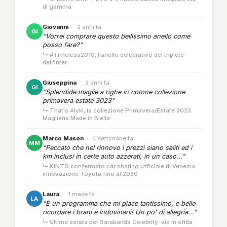
di gamma
Giovanni
·
2 anni fa
GI
“Vorrei comprare questo bellissimo anello come
posso fare?”
↳ #Timeless2010, l'anello celebrativo del triplete
dell'Inter
Giuseppina
·
3 anni fa
GI
“Splendide maglie a righe in cotone collezione
primavera estate 3023”
↳ That's Alyki, la collezione Primavera/Estate 2023.
Maglieria Made in Biella
Marco Mason
·
4 settimane fa
MM
“Peccato che nel rinnovo i prezzi siano saliti ed i
km inclusi in certe auto azzerati, in un caso...”
↳ KINTO confermato car sharing ufficiale di Venezia:
innovazione Toyota fino al 2030
Laura
·
1 mese fa
LA
“È un programma che mi piace tantissimo, e bello
ricordare i brani e indovinarli! Un po' di allegria...”
↳ Ultima serata per Sarabanda Celebrity: vip in sfida