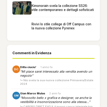
Kimonorain svela la collezione SS26:
stile contemporaneo e dettagli sofisticati
Rivivi lo stile college di Off Campus con
la nuova collezione Pyrenex
Commenti in Evidenza
Ditta ciuciu'
·
1 anno fa
DC
“Mi piace sarei interessato alla vendita avendo un
negozio”
↳ Niù svela la sua nuova collezione Primavera/Estate
2024
Gian Marco Mulas
·
2 anni fa
GM
“Moooolto bello x grafica e designer, se anche la
vestibilità e insonorizzazione sono alla stessa...”
↳ CABERG DRIFT EVO II: il nuovo casco integrale top