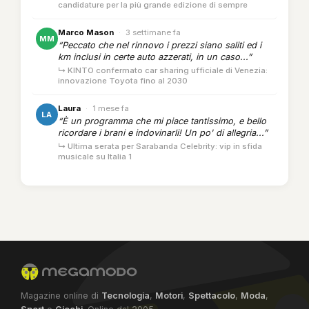
candidature per la più grande edizione di sempre
Marco Mason
·
3 settimane fa
MM
“Peccato che nel rinnovo i prezzi siano saliti ed i
km inclusi in certe auto azzerati, in un caso...”
↳ KINTO confermato car sharing ufficiale di Venezia:
innovazione Toyota fino al 2030
Laura
·
1 mese fa
LA
“È un programma che mi piace tantissimo, e bello
ricordare i brani e indovinarli! Un po' di allegria...”
↳ Ultima serata per Sarabanda Celebrity: vip in sfida
musicale su Italia 1
Magazine online di
Tecnologia
,
Motori
,
Spettacolo
,
Moda
,