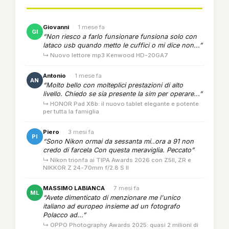
Giovanni
·
1 mese fa
GI
“Non riesco a farlo funsionare funsiona solo con
lataco usb quando metto le cuffici o mi dice non...”
↳ Nuovo lettore mp3 Kenwood HD-20GA7
Antonio
·
1 mese fa
AN
“Molto bello con molteplici prestazioni di alto
livello. Chiedo se sia presente la sim per operare...”
↳ HONOR Pad X8b: il nuovo tablet elegante e potente
per tutta la famiglia
Piero
·
3 mesi fa
PI
“Sono Nikon ormai da sessanta mi..ora a 91 non
credo di farcela Con questa meraviglia. Peccato”
↳ Nikon trionfa ai TIPA Awards 2026 con Z5II, ZR e
NIKKOR Z 24-70mm f/2.8 S II
MASSIMO LABIANCA
·
7 mesi fa
ML
“Avete dimenticato di menzionare me l'unico
italiano ad europeo insieme ad un fotografo
Polacco ad...”
↳ OPPO Photography Awards 2025: quasi 2 milioni di