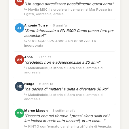
MA
“Un sogno darealizzare possibilmente quest anno”
↳ Novità MSC: la crociera invernale nel Mar Rosso tra
Egitto, Giordania, Arabia
Antonio Torre
·
6 anni fa
AT
“Sono interessato a PN 6000 Come posso fare per
acquistare?”
↳ VDO Dayton PN 4000 e PN 6000 con TV
incorporata
Anna
·
6 anni fa
AN
“credetemi non è adolescenziale a 23 anni”
↳ Maledimiele, la storia di Sara che si ammala di
anoressia
Helga
·
6 anni fa
HE
“ha deciso di mettersi a dieta e diventare 38 kg”
↳ Maledimiele, la storia di Sara che si ammala di
anoressia
Marco Mason
·
3 settimane fa
MM
“Peccato che nel rinnovo i prezzi siano saliti ed i
km inclusi in certe auto azzerati, in un caso...”
↳ KINTO confermato car sharing ufficiale di Venezia: