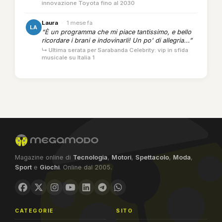
innovazione Toyota fino al 2030
Laura
·
1 mese fa
LA
“È un programma che mi piace tantissimo, e bello
ricordare i brani e indovinarli! Un po' di allegria...”
↳ Ultima serata per Sarabanda Celebrity: vip in sfida
musicale su Italia 1
Magazine online di
Tecnologia
,
Motori
,
Spettacolo
,
Moda
,
Sport
e
Giochi
. Online dal 2005.
CATEGORIE
SITO