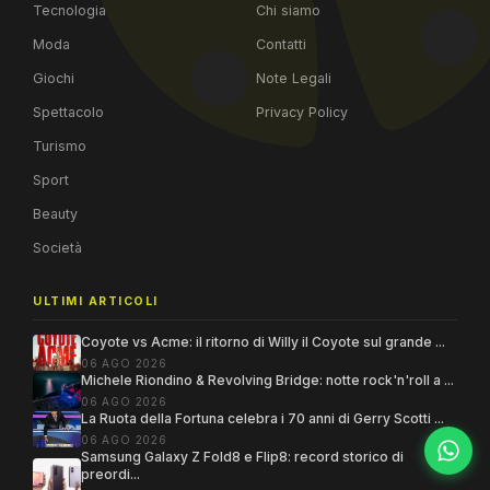
Tecnologia
Chi siamo
Moda
Contatti
Giochi
Note Legali
Spettacolo
Privacy Policy
Turismo
Sport
Beauty
Società
ULTIMI ARTICOLI
Coyote vs Acme: il ritorno di Willy il Coyote sul grande ...
06 AGO 2026
Michele Riondino & Revolving Bridge: notte rock'n'roll a ...
06 AGO 2026
La Ruota della Fortuna celebra i 70 anni di Gerry Scotti ...
06 AGO 2026
Samsung Galaxy Z Fold8 e Flip8: record storico di
preordi...