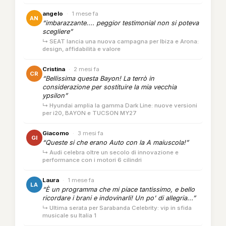
angelo
·
1 mese fa
AN
“imbarazzante.... peggior testimonial non si poteva
scegliere”
↳ SEAT lancia una nuova campagna per Ibiza e Arona:
design, affidabilità e valore
Cristina
·
2 mesi fa
CR
“Bellissima questa Bayon! La terrò in
considerazione per sostituire la mia vecchia
ypsilon”
↳ Hyundai amplia la gamma Dark Line: nuove versioni
per i20, BAYON e TUCSON MY27
Giacomo
·
3 mesi fa
GI
“Queste si che erano Auto con la A maiuscola!”
↳ Audi celebra oltre un secolo di innovazione e
performance con i motori 6 cilindri
Laura
·
1 mese fa
LA
“È un programma che mi piace tantissimo, e bello
ricordare i brani e indovinarli! Un po' di allegria...”
↳ Ultima serata per Sarabanda Celebrity: vip in sfida
musicale su Italia 1