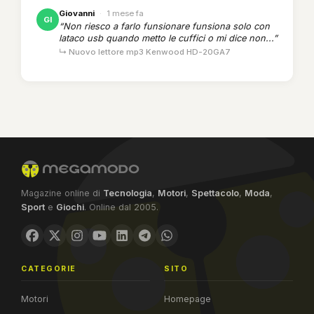
Giovanni
·
1 mese fa
GI
“Non riesco a farlo funsionare funsiona solo con
lataco usb quando metto le cuffici o mi dice non...”
↳ Nuovo lettore mp3 Kenwood HD-20GA7
Magazine online di
Tecnologia
,
Motori
,
Spettacolo
,
Moda
,
Sport
e
Giochi
. Online dal 2005.
CATEGORIE
SITO
Motori
Homepage