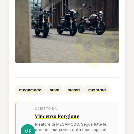
megamodo
moto
motori
motorrad
SCRITTO DA
Vincenzo Forgione
Ideatore di MEGAMODO. Segue tutte le
aree del magazine, dalla tecnologia ai
VF