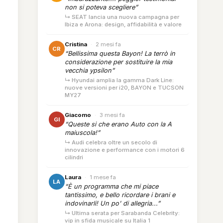
non si poteva scegliere”
↳ SEAT lancia una nuova campagna per
Ibiza e Arona: design, affidabilità e valore
Cristina
·
2 mesi fa
CR
“Bellissima questa Bayon! La terrò in
considerazione per sostituire la mia
vecchia ypsilon”
↳ Hyundai amplia la gamma Dark Line:
nuove versioni per i20, BAYON e TUCSON
MY27
Giacomo
·
3 mesi fa
GI
“Queste si che erano Auto con la A
maiuscola!”
↳ Audi celebra oltre un secolo di
innovazione e performance con i motori 6
cilindri
Laura
·
1 mese fa
LA
“È un programma che mi piace
tantissimo, e bello ricordare i brani e
indovinarli! Un po' di allegria...”
↳ Ultima serata per Sarabanda Celebrity:
vip in sfida musicale su Italia 1