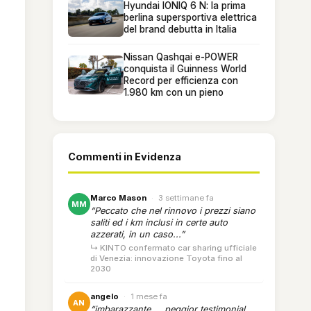
Hyundai IONIQ 6 N: la prima
berlina supersportiva elettrica
del brand debutta in Italia
Nissan Qashqai e-POWER
conquista il Guinness World
Record per efficienza con
1.980 km con un pieno
Commenti in Evidenza
Marco Mason
·
3 settimane fa
MM
“Peccato che nel rinnovo i prezzi siano
saliti ed i km inclusi in certe auto
azzerati, in un caso...”
↳ KINTO confermato car sharing ufficiale
di Venezia: innovazione Toyota fino al
2030
angelo
·
1 mese fa
AN
“imbarazzante.... peggior testimonial