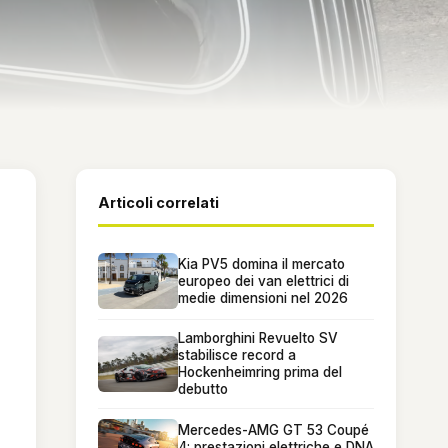
Articoli correlati
Kia PV5 domina il mercato
europeo dei van elettrici di
medie dimensioni nel 2026
Lamborghini Revuelto SV
stabilisce record a
Hockenheimring prima del
debutto
Mercedes-AMG GT 53 Coupé
4: prestazioni elettriche e DNA