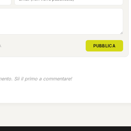
PUBBLICA
.
nto. Sii il primo a commentare!