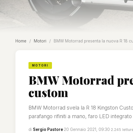
Home
/
Motori
/
BMW Motorrad presenta la nuova R 18 c
MOTORI
BMW Motorrad pres
custom
BMW Motorrad svela la R 18 Kingston Custo
parafango rifiniti a mano, faro LED integrato
di
Sergio Pastore
·
20 Gennaio 2021, 09:30
·
2.245 lettur