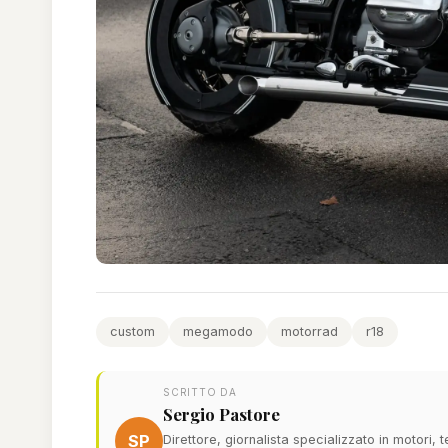
custom
megamodo
motorrad
r18
SCRITTO DA
Sergio Pastore
SP
Direttore, giornalista specializzato in motori,