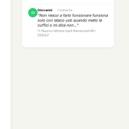
Giovanni
·
1 mese fa
GI
“Non riesco a farlo funsionare funsiona
solo con lataco usb quando metto le
cuffici o mi dice non...”
↳ Nuovo lettore mp3 Kenwood HD-
20GA7