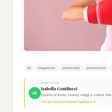
lilt
megamodo
partnership
prevenzione
SCRITTO DA
Isabella Gentilucci
IG
Esperta di moda, beauty, viaggi e cultura. Ra
Tutti gli articoli di Isabella Gentilucci →