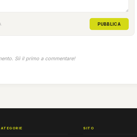
PUBBLICA
.
nto. Sii il primo a commentare!
CATEGORIE
SITO