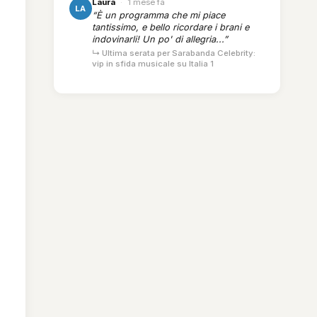
Laura
·
1 mese fa
LA
“È un programma che mi piace
tantissimo, e bello ricordare i brani e
indovinarli! Un po' di allegria...”
↳ Ultima serata per Sarabanda Celebrity:
vip in sfida musicale su Italia 1