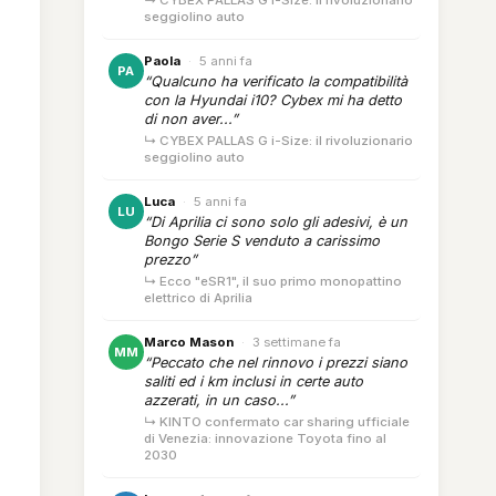
↳ CYBEX PALLAS G i-Size: il rivoluzionario
seggiolino auto
Paola
·
5 anni fa
PA
“Qualcuno ha verificato la compatibilità
con la Hyundai i10? Cybex mi ha detto
di non aver...”
↳ CYBEX PALLAS G i-Size: il rivoluzionario
seggiolino auto
Luca
·
5 anni fa
LU
“Di Aprilia ci sono solo gli adesivi, è un
Bongo Serie S venduto a carissimo
prezzo”
↳ Ecco "eSR1", il suo primo monopattino
elettrico di Aprilia
Marco Mason
·
3 settimane fa
MM
“Peccato che nel rinnovo i prezzi siano
saliti ed i km inclusi in certe auto
azzerati, in un caso...”
↳ KINTO confermato car sharing ufficiale
di Venezia: innovazione Toyota fino al
2030