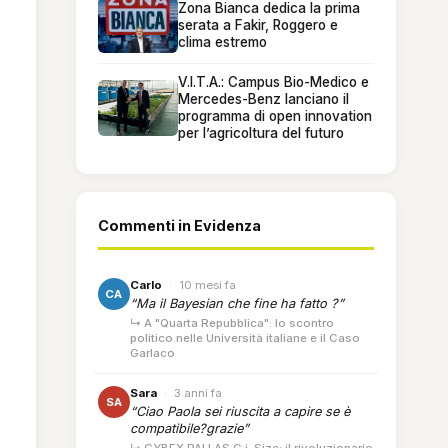
Zona Bianca dedica la prima
serata a Fakir, Roggero e
clima estremo
V.I.T.A.: Campus Bio-Medico e
Mercedes-Benz lanciano il
programma di open innovation
per l’agricoltura del futuro
Commenti in Evidenza
Carlo
·
10 mesi fa
CA
“Ma il Bayesian che fine ha fatto ?”
↳ A "Quarta Repubblica": lo scontro
politico nelle Università italiane e il Caso
Garlaco
Sara
·
3 anni fa
SA
“Ciao Paola sei riuscita a capire se è
compatibile?grazie”