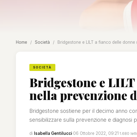
Home
/
Società
/
Bridgestone e LILT a fianco delle donne
SOCIETÀ
Bridgestone e LILT 
nella prevenzione d
Bridgestone sostiene per il decimo anno c
sensibilizzare sulla prevenzione e diagnosi
di
Isabella Gentilucci
·
06 Ottobre 2022, 09:21
·
1.680 let