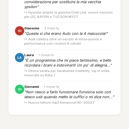
considerazione per sostituire la mia vecchia
ypsilon”
↳ Hyundai amplia la gamma Dark Line: nuove versioni
per i20, BAYON e TUCSON MY27
Giacomo
·
3 mesi fa
GI
“Queste si che erano Auto con la A maiuscola!”
↳ Audi celebra oltre un secolo di innovazione e
performance con i motori 6 cilindri
Laura
·
1 mese fa
LA
“È un programma che mi piace tantissimo, e bello
ricordare i brani e indovinarli! Un po' di allegria...”
↳ Ultima serata per Sarabanda Celebrity: vip in sfida
musicale su Italia 1
Giovanni
·
1 mese fa
GI
“Non riesco a farlo funsionare funsiona solo con
lataco usb quando metto le cuffici o mi dice non...”
↳ Nuovo lettore mp3 Kenwood HD-20GA7