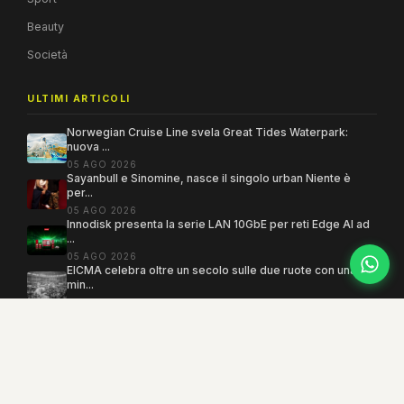
Beauty
Società
ULTIMI ARTICOLI
Norwegian Cruise Line svela Great Tides Waterpark:
nuova ...
05 AGO 2026
Sayanbull e Sinomine, nasce il singolo urban Niente è
per...
05 AGO 2026
Innodisk presenta la serie LAN 10GbE per reti Edge AI ad
...
05 AGO 2026
EICMA celebra oltre un secolo sulle due ruote con una
min...
05 AGO 2026
Copyright 2005–2026 ©
MEGAMODO
. Tutti i diritti sono riservati.
Powered by MEGACMS