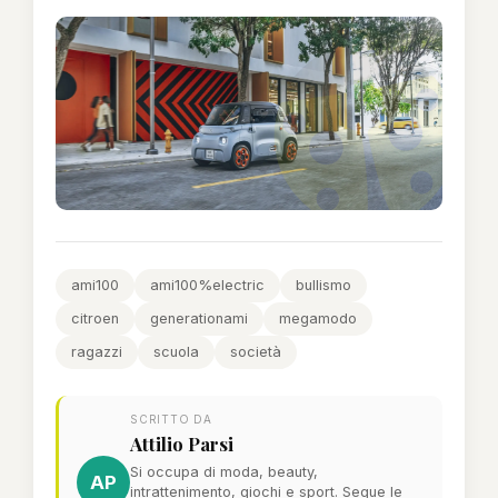
ami100
ami100%electric
bullismo
citroen
generationami
megamodo
ragazzi
scuola
società
SCRITTO DA
Attilio Parsi
Si occupa di moda, beauty,
AP
intrattenimento, giochi e sport. Segue le