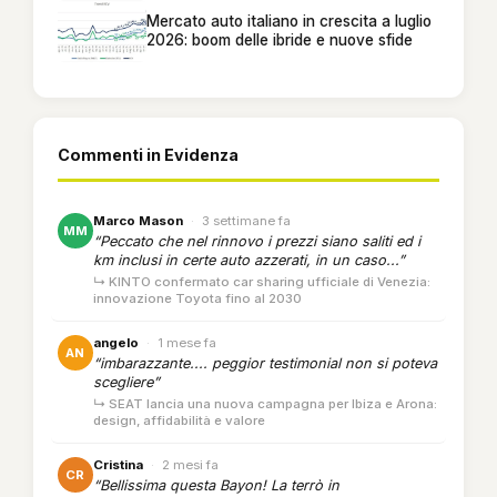
Mercato auto italiano in crescita a luglio
2026: boom delle ibride e nuove sfide
Commenti in Evidenza
Marco Mason
·
3 settimane fa
MM
“Peccato che nel rinnovo i prezzi siano saliti ed i
km inclusi in certe auto azzerati, in un caso...”
↳ KINTO confermato car sharing ufficiale di Venezia:
innovazione Toyota fino al 2030
angelo
·
1 mese fa
AN
“imbarazzante.... peggior testimonial non si poteva
scegliere”
↳ SEAT lancia una nuova campagna per Ibiza e Arona:
design, affidabilità e valore
Cristina
·
2 mesi fa
CR
“Bellissima questa Bayon! La terrò in