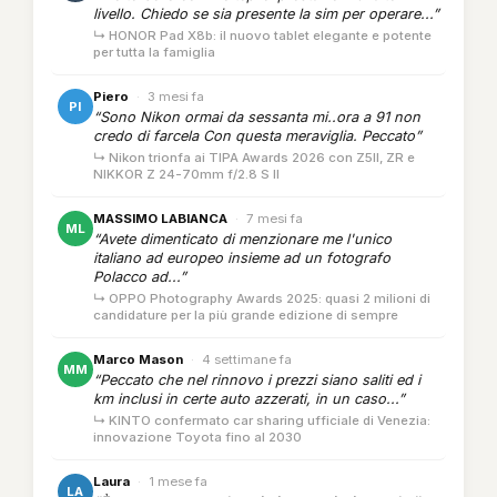
livello. Chiedo se sia presente la sim per operare...”
↳ HONOR Pad X8b: il nuovo tablet elegante e potente
per tutta la famiglia
Piero
·
3 mesi fa
PI
“Sono Nikon ormai da sessanta mi..ora a 91 non
credo di farcela Con questa meraviglia. Peccato”
↳ Nikon trionfa ai TIPA Awards 2026 con Z5II, ZR e
NIKKOR Z 24-70mm f/2.8 S II
MASSIMO LABIANCA
·
7 mesi fa
ML
“Avete dimenticato di menzionare me l'unico
italiano ad europeo insieme ad un fotografo
Polacco ad...”
↳ OPPO Photography Awards 2025: quasi 2 milioni di
candidature per la più grande edizione di sempre
Marco Mason
·
4 settimane fa
MM
“Peccato che nel rinnovo i prezzi siano saliti ed i
km inclusi in certe auto azzerati, in un caso...”
↳ KINTO confermato car sharing ufficiale di Venezia:
innovazione Toyota fino al 2030
Laura
·
1 mese fa
LA