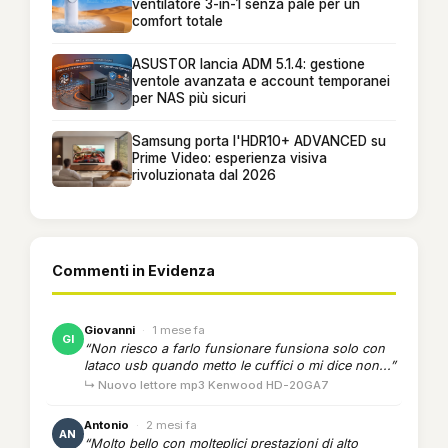
ventilatore 3-in-1 senza pale per un
comfort totale
ASUSTOR lancia ADM 5.1.4: gestione
ventole avanzata e account temporanei
per NAS più sicuri
Samsung porta l'HDR10+ ADVANCED su
Prime Video: esperienza visiva
rivoluzionata dal 2026
Commenti in Evidenza
Giovanni
·
1 mese fa
GI
“Non riesco a farlo funsionare funsiona solo con
lataco usb quando metto le cuffici o mi dice non...”
↳ Nuovo lettore mp3 Kenwood HD-20GA7
Antonio
·
2 mesi fa
AN
“Molto bello con molteplici prestazioni di alto