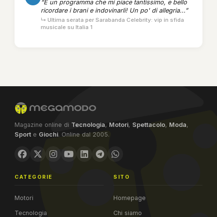
“È un programma che mi piace tantissimo, e bello
ricordare i brani e indovinarli! Un po' di allegria...”
↳ Ultima serata per Sarabanda Celebrity: vip in sfida
musicale su Italia 1
Magazine online di
Tecnologia
,
Motori
,
Spettacolo
,
Moda
,
Sport
e
Giochi
. Online dal 2005.
CATEGORIE
SITO
Motori
Homepage
Tecnologia
Chi siamo