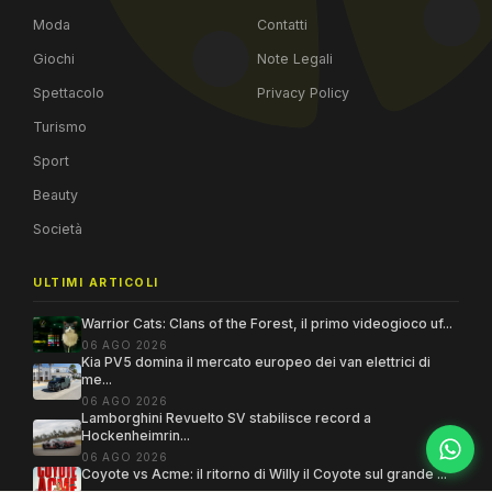
Moda
Contatti
Giochi
Note Legali
Spettacolo
Privacy Policy
Turismo
Sport
Beauty
Società
ULTIMI ARTICOLI
Warrior Cats: Clans of the Forest, il primo videogioco uf...
06 AGO 2026
Kia PV5 domina il mercato europeo dei van elettrici di
me...
06 AGO 2026
Lamborghini Revuelto SV stabilisce record a
Hockenheimrin...
06 AGO 2026
Coyote vs Acme: il ritorno di Willy il Coyote sul grande ...