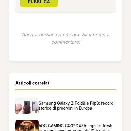
PUBBLICA
Ancora nessun commento. Sii il primo a
commentare!
Articoli correlati
Samsung Galaxy Z Fold8 e Flip8: record
storico di preordini in Europa
AOC GAMING CQ32G4ZA: triplo refresh
rate per il monitor curvo da 31,5 pollici