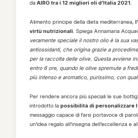
da
AIRO tra i 12 migliori oli d’Italia 2021
.
Alimento principe della dieta mediterranea,
l
virtù nutrizionali
. Spiega Annamaria Acquavi
veramente speciale il nostro olio è la sua 
antiossidanti, che origina grazie a procedime
per la raccolta delle olive. Questa avviene in
entro 6 ore, quando le olive spremute a fredd
più intenso e aromatico, purissimo, con quali
Per rendere ancora più speciali le sue bottig
introdotto
la
possibilità di personalizzare l
messaggio capace di farsi portavoce di parol
un’idea regalo all’insegna dell’eccellenza e a