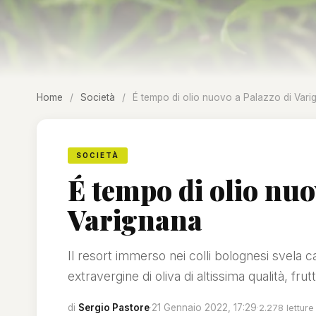
Home
/
Società
/
É tempo di olio nuovo a Palazzo di Vari
SOCIETÀ
É tempo di olio nuo
Varignana
Il resort immerso nei colli bolognesi svela ca
extravergine di oliva di altissima qualità, frut
di
Sergio Pastore
·
21 Gennaio 2022, 17:29
·
2.278 letture