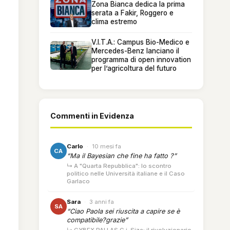
Zona Bianca dedica la prima
serata a Fakir, Roggero e
clima estremo
V.I.T.A.: Campus Bio-Medico e
Mercedes-Benz lanciano il
programma di open innovation
per l’agricoltura del futuro
Commenti in Evidenza
Carlo
·
10 mesi fa
CA
“Ma il Bayesian che fine ha fatto ?”
↳ A "Quarta Repubblica": lo scontro
politico nelle Università italiane e il Caso
Garlaco
Sara
·
3 anni fa
SA
“Ciao Paola sei riuscita a capire se è
compatibile?grazie”