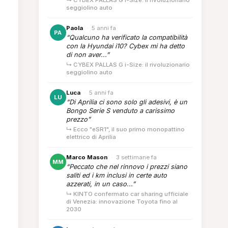
↳ CYBEX PALLAS G i-Size: il rivoluzionario
seggiolino auto
Paola
·
5 anni fa
PA
“Qualcuno ha verificato la compatibilità
con la Hyundai i10? Cybex mi ha detto
di non aver...”
↳ CYBEX PALLAS G i-Size: il rivoluzionario
seggiolino auto
Luca
·
5 anni fa
LU
“Di Aprilia ci sono solo gli adesivi, è un
Bongo Serie S venduto a carissimo
prezzo”
↳ Ecco "eSR1", il suo primo monopattino
elettrico di Aprilia
Marco Mason
·
3 settimane fa
MM
“Peccato che nel rinnovo i prezzi siano
saliti ed i km inclusi in certe auto
azzerati, in un caso...”
↳ KINTO confermato car sharing ufficiale
di Venezia: innovazione Toyota fino al
2030