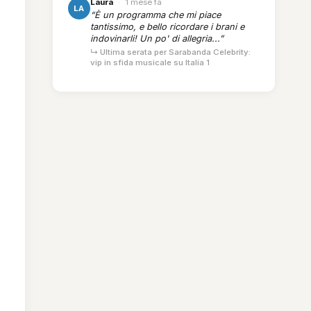
Laura
·
1 mese fa
LA
“È un programma che mi piace
tantissimo, e bello ricordare i brani e
indovinarli! Un po' di allegria...”
↳ Ultima serata per Sarabanda Celebrity:
vip in sfida musicale su Italia 1