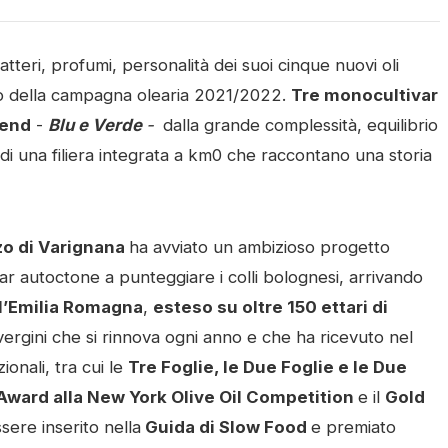
atteri, profumi, personalità dei suoi cinque nuovi oli
rutto della campagna olearia 2021/2022.
Tre monocultivar
lend
-
Blu e Verde
-
dalla grande complessità, equilibrio
 di una filiera integrata a km0 che raccontano una storia
zo di Varignana
ha avviato un ambizioso progetto
ar autoctone a punteggiare i colli bolognesi, arrivando
 l’Emilia Romagna
,
esteso su oltre 150 ettari di
vergini che si rinnova ogni anno e che ha ricevuto nel
ionali, tra cui le
Tre Foglie, le Due Foglie e le Due
Award alla New York Oliv
e Oil Competition
e il
Gold
ssere inserito nella
Guida di Slow Food
e premiato