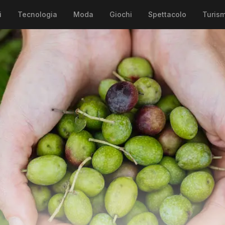
i
Tecnologia
Moda
Giochi
Spettacolo
Turis