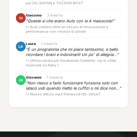
per i20, BAYON e TUCSON MY27
Giacomo
·
3 mesi fa
GI
“Queste si che erano Auto con la A maiuscola!”
↳ Audi celebra oltre un secolo di innovazione e
performance con i motori 6 cilindri
Laura
·
1 mese fa
LA
“È un programma che mi piace tantissimo, e bello
ricordare i brani e indovinarli! Un po' di allegria...”
↳ Ultima serata per Sarabanda Celebrity: vip in sfida
musicale su Italia 1
Giovanni
·
1 mese fa
GI
“Non riesco a farlo funsionare funsiona solo con
lataco usb quando metto le cuffici o mi dice non...”
↳ Nuovo lettore mp3 Kenwood HD-20GA7