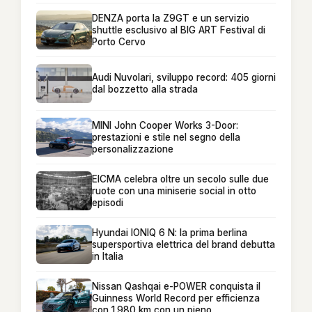
DENZA porta la Z9GT e un servizio
shuttle esclusivo al BIG ART Festival di
Porto Cervo
Audi Nuvolari, sviluppo record: 405 giorni
dal bozzetto alla strada
MINI John Cooper Works 3-Door:
prestazioni e stile nel segno della
personalizzazione
EICMA celebra oltre un secolo sulle due
ruote con una miniserie social in otto
episodi
Hyundai IONIQ 6 N: la prima berlina
supersportiva elettrica del brand debutta
in Italia
Nissan Qashqai e-POWER conquista il
Guinness World Record per efficienza
con 1.980 km con un pieno