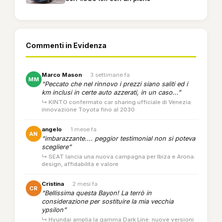
Commenti in Evidenza
Marco Mason
·
3 settimane fa
MM
“Peccato che nel rinnovo i prezzi siano saliti ed i
km inclusi in certe auto azzerati, in un caso...”
↳ KINTO confermato car sharing ufficiale di Venezia:
innovazione Toyota fino al 2030
angelo
·
1 mese fa
AN
“imbarazzante.... peggior testimonial non si poteva
scegliere”
↳ SEAT lancia una nuova campagna per Ibiza e Arona:
design, affidabilità e valore
Cristina
·
2 mesi fa
CR
“Bellissima questa Bayon! La terrò in
considerazione per sostituire la mia vecchia
ypsilon”
↳ Hyundai amplia la gamma Dark Line: nuove versioni