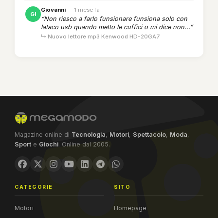
Giovanni
·
1 mese fa
GI
“Non riesco a farlo funsionare funsiona solo con
lataco usb quando metto le cuffici o mi dice non...”
↳ Nuovo lettore mp3 Kenwood HD-20GA7
Magazine online di
Tecnologia
,
Motori
,
Spettacolo
,
Moda
,
Sport
e
Giochi
. Online dal 2005.
CATEGORIE
SITO
Motori
Homepage