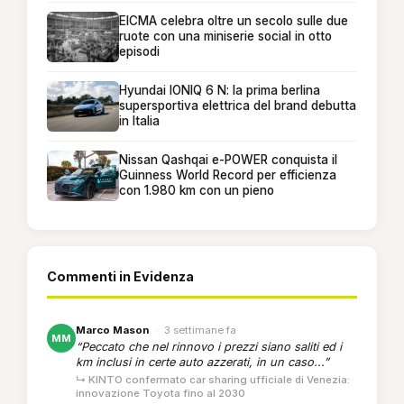
EICMA celebra oltre un secolo sulle due
ruote con una miniserie social in otto
episodi
Hyundai IONIQ 6 N: la prima berlina
supersportiva elettrica del brand debutta
in Italia
Nissan Qashqai e-POWER conquista il
Guinness World Record per efficienza
con 1.980 km con un pieno
Commenti in Evidenza
Marco Mason
·
3 settimane fa
MM
“Peccato che nel rinnovo i prezzi siano saliti ed i
km inclusi in certe auto azzerati, in un caso...”
↳ KINTO confermato car sharing ufficiale di Venezia:
innovazione Toyota fino al 2030