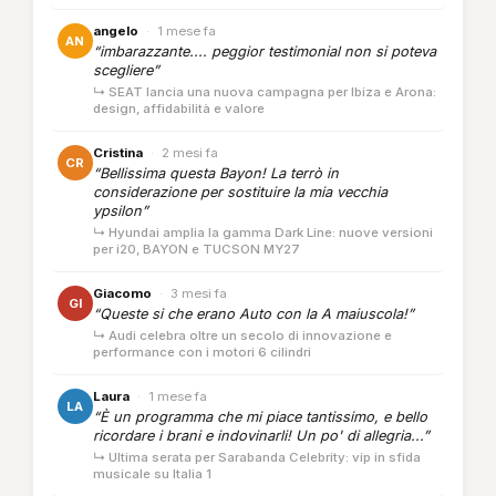
angelo
·
1 mese fa
AN
“imbarazzante.... peggior testimonial non si poteva
scegliere”
↳ SEAT lancia una nuova campagna per Ibiza e Arona:
design, affidabilità e valore
Cristina
·
2 mesi fa
CR
“Bellissima questa Bayon! La terrò in
considerazione per sostituire la mia vecchia
ypsilon”
↳ Hyundai amplia la gamma Dark Line: nuove versioni
per i20, BAYON e TUCSON MY27
Giacomo
·
3 mesi fa
GI
“Queste si che erano Auto con la A maiuscola!”
↳ Audi celebra oltre un secolo di innovazione e
performance con i motori 6 cilindri
Laura
·
1 mese fa
LA
“È un programma che mi piace tantissimo, e bello
ricordare i brani e indovinarli! Un po' di allegria...”
↳ Ultima serata per Sarabanda Celebrity: vip in sfida
musicale su Italia 1