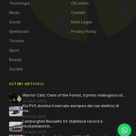
Tecnologia
Chi siamo
Moda
Contatti
Giochi
Note Legali
Spettacolo
Privacy Policy
Turismo
Sport
Beauty
Società
ULTIMI ARTICOLI
Warrior Cats: Clans of the Forest, il primo videogioco uf...
06 AGO 2026
Kia PV5 domina il mercato europeo dei van elettrici di
me...
06 AGO 2026
Lamborghini Revuelto SV stabilisce record a
Hockenheimrin...
06 AGO 2026