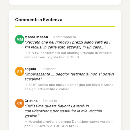
Commenti in Evidenza
Marco Mason
·
3 settimane fa
MM
“Peccato che nel rinnovo i prezzi siano saliti ed i
km inclusi in certe auto azzerati, in un caso...”
↳ KINTO confermato car sharing ufficiale di Venezia:
innovazione Toyota fino al 2030
angelo
·
1 mese fa
AN
“imbarazzante.... peggior testimonial non si poteva
scegliere”
↳ SEAT lancia una nuova campagna per Ibiza e Arona:
design, affidabilità e valore
Cristina
·
2 mesi fa
CR
“Bellissima questa Bayon! La terrò in
considerazione per sostituire la mia vecchia
ypsilon”
↳ Hyundai amplia la gamma Dark Line: nuove versioni
per i20, BAYON e TUCSON MY27