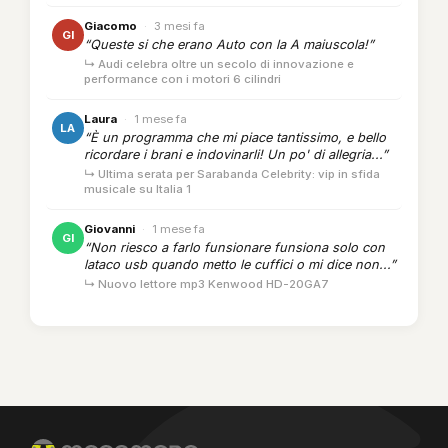
Giacomo
·
3 mesi fa
GI
“Queste si che erano Auto con la A maiuscola!”
↳ Audi celebra oltre un secolo di innovazione e
performance con i motori 6 cilindri
Laura
·
1 mese fa
LA
“È un programma che mi piace tantissimo, e bello
ricordare i brani e indovinarli! Un po' di allegria...”
↳ Ultima serata per Sarabanda Celebrity: vip in sfida
musicale su Italia 1
Giovanni
·
1 mese fa
GI
“Non riesco a farlo funsionare funsiona solo con
lataco usb quando metto le cuffici o mi dice non...”
↳ Nuovo lettore mp3 Kenwood HD-20GA7