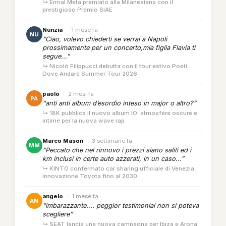
↳ Ermal Meta premiato alla Milanesiana con il
prestigioso Premio SIAE
Nunzia
·
1 mese fa
NU
“Ciao, volevo chiederti se verrai a Napoli
prossimamente per un concerto,mia figlia Flavia ti
segue...”
↳ Nicolò Filippucci debutta con il tour estivo Posti
Dove Andare Summer Tour 2026
paolo
·
2 mesi fa
PA
“anti anti album d’esordio inteso in major o altro?”
↳ 18K pubblica il nuovo album IO: atmosfere oscure e
intime per la nuova wave rap
Marco Mason
·
3 settimane fa
MM
“Peccato che nel rinnovo i prezzi siano saliti ed i
km inclusi in certe auto azzerati, in un caso...”
↳ KINTO confermato car sharing ufficiale di Venezia:
innovazione Toyota fino al 2030
angelo
·
1 mese fa
AN
“imbarazzante.... peggior testimonial non si poteva
scegliere”
↳ SEAT lancia una nuova campagna per Ibiza e Arona: