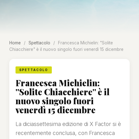
Home
/
Spettacolo
/
Francesca Michielin: "Solite
Chiacchiere" è il nuovo singolo fuori venerdì 15 dicembre
SPETTACOLO
Francesca Michielin:
"Solite Chiacchiere" è il
nuovo singolo fuori
venerdì 15 dicembre
La diciassettesima edizione di X Factor si è
recentemente conclusa, con Francesca