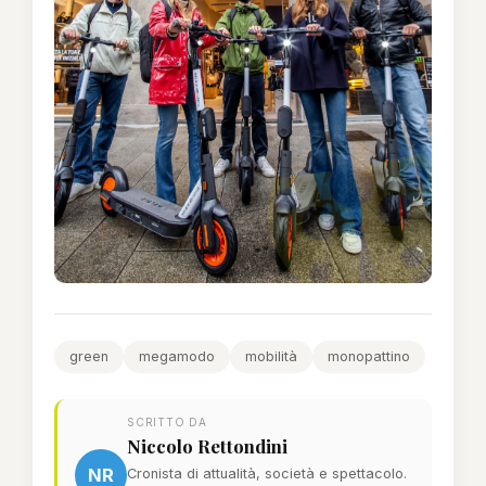
green
megamodo
mobilità
monopattino
SCRITTO DA
Niccolo Rettondini
NR
Cronista di attualità, società e spettacolo.