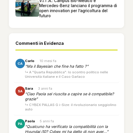
V.I.T.A.: Campus Bio-Medico e
Mercedes-Benz lanciano il programma di
open innovation per l’agricoltura del
futuro
Commenti in Evidenza
Carlo
·
10 mesi fa
CA
“Ma il Bayesian che fine ha fatto ?”
↳ A "Quarta Repubblica": lo scontro politico nelle
Università italiane e il Caso Garlaco
Sara
·
3 anni fa
SA
“Ciao Paola sei riuscita a capire se è compatibile?
grazie”
↳ CYBEX PALLAS G i-Size: il rivoluzionario seggiolino
auto
Paola
·
5 anni fa
PA
“Qualcuno ha verificato la compatibilità con la
Hyundai i10? Cybex mi ha detto di non aver...”