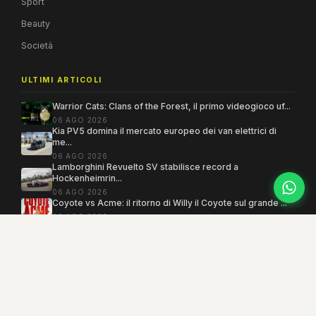
Sport
Beauty
Società
ULTIMI ARTICOLI
Warrior Cats: Clans of the Forest, il primo videogioco uf...
06 AGO 2026
Kia PV5 domina il mercato europeo dei van elettrici di
me...
06 AGO 2026
Lamborghini Revuelto SV stabilisce record a
Hockenheimrin...
06 AGO 2026
Coyote vs Acme: il ritorno di Willy il Coyote sul grande ...
06 AGO 2026
Copyright 2005–2026 ©
MEGAMODO
. Tutti i diritti sono riservati.
Powered by MEGACMS
Testata giornalistica quotidiana registrata presso il Tribunale di Benevento con
autorizzazione n. 3/08. Iscrizione al ROC n. 17031.