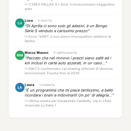
↳ CYBEX PALLAS G i-Size: il rivoluzionario seggiolino
auto
Luca
·
5 anni fa
LU
“Di Aprilia ci sono solo gli adesivi, è un Bongo
Serie S venduto a carissimo prezzo”
↳ Ecco "eSR1", il suo primo monopattino elettrico di
Aprilia
Marco Mason
·
4 settimane fa
MM
“Peccato che nel rinnovo i prezzi siano saliti ed i
km inclusi in certe auto azzerati, in un caso...”
↳ KINTO confermato car sharing ufficiale di Venezia:
innovazione Toyota fino al 2030
Laura
·
1 mese fa
LA
“È un programma che mi piace tantissimo, e bello
ricordare i brani e indovinarli! Un po' di allegria...”
↳ Ultima serata per Sarabanda Celebrity: vip in sfida
musicale su Italia 1