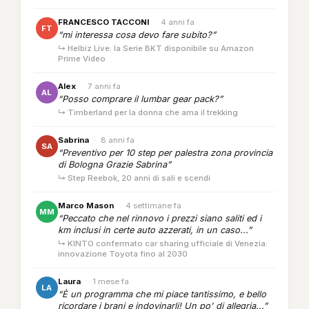
FRANCESCO TACCONI
·
4 anni fa
FT
“mi interessa cosa devo fare subito?”
↳ Helbiz Live: la Serie BKT disponibile su Amazon
Prime Video
Alex
·
7 anni fa
AL
“Posso comprare il lumbar gear pack?”
↳ Timberland per la donna che ama il trekking
Sabrina
·
8 anni fa
SA
“Preventivo per 10 step per palestra zona provincia
di Bologna Grazie Sabrina”
↳ Step Reebok, 20 anni di sali e scendi
Marco Mason
·
4 settimane fa
MM
“Peccato che nel rinnovo i prezzi siano saliti ed i
km inclusi in certe auto azzerati, in un caso...”
↳ KINTO confermato car sharing ufficiale di Venezia:
innovazione Toyota fino al 2030
Laura
·
1 mese fa
LA
“È un programma che mi piace tantissimo, e bello
ricordare i brani e indovinarli! Un po' di allegria...”