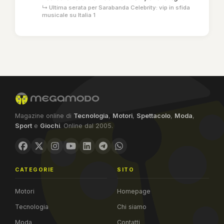
↳ Ultima serata per Sarabanda Celebrity: vip in sfida
musicale su Italia 1
Magazine online di
Tecnologia
,
Motori
,
Spettacolo
,
Moda
,
Sport
e
Giochi
. Online dal 2005.
CATEGORIE
SITO
Motori
Homepage
Tecnologia
Chi siamo
Moda
Contatti