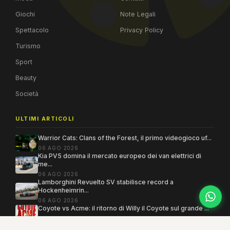
Giochi
Note Legali
Spettacolo
Privacy Policy
Turismo
Sport
Beauty
Società
ULTIMI ARTICOLI
Warrior Cats: Clans of the Forest, il primo videogioco uf...
06 AGO 2026
Kia PV5 domina il mercato europeo dei van elettrici di
me...
06 AGO 2026
Lamborghini Revuelto SV stabilisce record a
Hockenheimrin...
06 AGO 2026
Coyote vs Acme: il ritorno di Willy il Coyote sul grande ...
06 AGO 2026