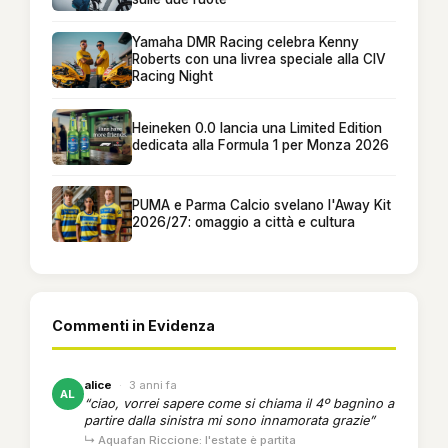
Yamaha DMR Racing celebra Kenny
Roberts con una livrea speciale alla CIV
Racing Night
Heineken 0.0 lancia una Limited Edition
dedicata alla Formula 1 per Monza 2026
PUMA e Parma Calcio svelano l'Away Kit
2026/27: omaggio a città e cultura
Commenti in Evidenza
alice
·
3 anni fa
AL
“ciao, vorrei sapere come si chiama il 4º bagnìno a
partire dalla sinistra mi sono innamorata grazie”
↳ Aquafan Riccione: l'estate è partita