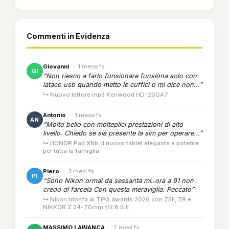
Commenti in Evidenza
Giovanni
·
1 mese fa
GI
“Non riesco a farlo funsionare funsiona solo con
lataco usb quando metto le cuffici o mi dice non...”
↳ Nuovo lettore mp3 Kenwood HD-20GA7
Antonio
·
1 mese fa
AN
“Molto bello con molteplici prestazioni di alto
livello. Chiedo se sia presente la sim per operare...”
↳ HONOR Pad X8b: il nuovo tablet elegante e potente
per tutta la famiglia
Piero
·
3 mesi fa
PI
“Sono Nikon ormai da sessanta mi..ora a 91 non
credo di farcela Con questa meraviglia. Peccato”
↳ Nikon trionfa ai TIPA Awards 2026 con Z5II, ZR e
NIKKOR Z 24-70mm f/2.8 S II
MASSIMO LABIANCA
·
7 mesi fa