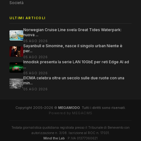
Società
ULTIMI ARTICOLI
Norwegian Cruise Line svela Great Tides Waterpark:
nuova ...
05 AGO 2026
Sayanbull e Sinomine, nasce il singolo urban Niente è
per...
05 AGO 2026
Innodisk presenta la serie LAN 10GbE per reti Edge AI ad
...
05 AGO 2026
EICMA celebra oltre un secolo sulle due ruote con una
min...
05 AGO 2026
Copyright 2005–2026 ©
MEGAMODO
. Tutti i diritti sono riservati.
Powered by MEGACMS
Testata giornalistica quotidiana registrata presso il Tribunale di Benevento con
autorizzazione n. 3/08. Iscrizione al ROC n. 17031.
Mind the Lab
· P.IVA 01377360621