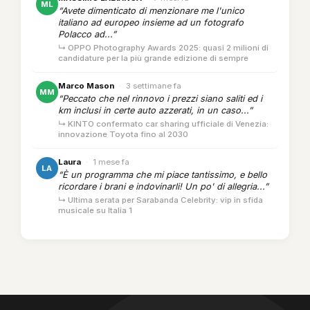
ML
“Avete dimenticato di menzionare me l'unico
italiano ad europeo insieme ad un fotografo
Polacco ad...”
↳ OPPO Photography Awards 2025: quasi 2 milioni di
candidature per la più grande edizione di sempre
Marco Mason
·
3 settimane fa
MM
“Peccato che nel rinnovo i prezzi siano saliti ed i
km inclusi in certe auto azzerati, in un caso...”
↳ KINTO confermato car sharing ufficiale di Venezia:
innovazione Toyota fino al 2030
Laura
·
1 mese fa
LA
“È un programma che mi piace tantissimo, e bello
ricordare i brani e indovinarli! Un po' di allegria...”
↳ Ultima serata per Sarabanda Celebrity: vip in sfida
musicale su Italia 1