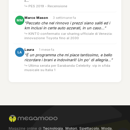
i...”
↳ PES 2019 - Recensione
Marco Mason
·
3 settimane fa
MM
“Peccato che nel rinnovo i prezzi siano saliti ed i
km inclusi in certe auto azzerati, in un caso...”
↳ KINTO confermato car sharing ufficiale di Venezia:
innovazione Toyota fino al 2030
Laura
·
1 mese fa
LA
“È un programma che mi piace tantissimo, e bello
ricordare i brani e indovinarli! Un po' di allegria...”
↳ Ultima serata per Sarabanda Celebrity: vip in sfida
musicale su Italia 1
Magazine online di
Tecnologia
,
Motori
,
Spettacolo
,
Moda
,