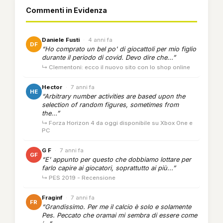
Commenti in Evidenza
Daniele Fusti
·
4 anni fa
DF
“Ho comprato un bel po' di giocattoli per mio figlio
durante il periodo di covid. Devo dire che...”
↳ Clementoni: ecco il nuovo sito con lo shop online
Hector
·
7 anni fa
HE
“Arbitrary number activities are based upon the
selection of random figures, sometimes from
the...”
↳ Forza Horizon 4 da oggi disponibile su Xbox One e
PC
G F
·
7 anni fa
GF
“E' appunto per questo che dobbiamo lottare per
farlo capire ai giocatori, soprattutto ai più...”
↳ PES 2019 - Recensione
Fraginf
·
7 anni fa
FR
“Grandissimo. Per me il calcio è solo e solamente
Pes. Peccato che oramai mi sembra di essere come