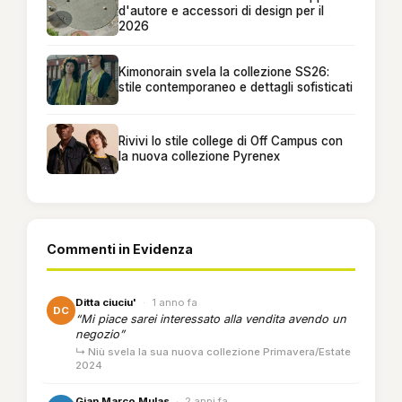
d'autore e accessori di design per il
2026
Kimonorain svela la collezione SS26:
stile contemporaneo e dettagli sofisticati
Rivivi lo stile college di Off Campus con
la nuova collezione Pyrenex
Commenti in Evidenza
Ditta ciuciu'
·
1 anno fa
DC
“Mi piace sarei interessato alla vendita avendo un
negozio”
↳ Niù svela la sua nuova collezione Primavera/Estate
2024
Gian Marco Mulas
·
2 anni fa