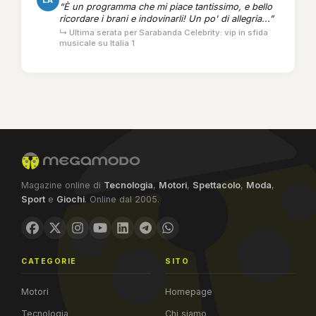
LA
“È un programma che mi piace tantissimo, e bello
ricordare i brani e indovinarli! Un po' di allegria...”
↳ Ultima serata per Sarabanda Celebrity: vip in sfida
musicale su Italia 1
Magazine online di
Tecnologia
,
Motori
,
Spettacolo
,
Moda
,
Sport
e
Giochi
. Online dal 2005.
CATEGORIE
SITO
Motori
Homepage
Tecnologia
Chi siamo