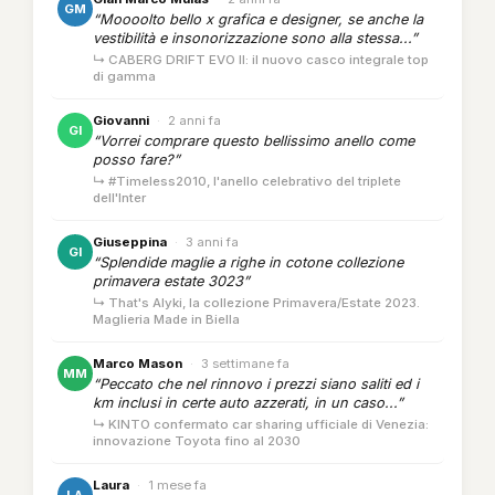
GM
“Moooolto bello x grafica e designer, se anche la
vestibilità e insonorizzazione sono alla stessa...”
↳ CABERG DRIFT EVO II: il nuovo casco integrale top
di gamma
Giovanni
·
2 anni fa
GI
“Vorrei comprare questo bellissimo anello come
posso fare?”
↳ #Timeless2010, l'anello celebrativo del triplete
dell'Inter
Giuseppina
·
3 anni fa
GI
“Splendide maglie a righe in cotone collezione
primavera estate 3023”
↳ That's Alyki, la collezione Primavera/Estate 2023.
Maglieria Made in Biella
Marco Mason
·
3 settimane fa
MM
“Peccato che nel rinnovo i prezzi siano saliti ed i
km inclusi in certe auto azzerati, in un caso...”
↳ KINTO confermato car sharing ufficiale di Venezia:
innovazione Toyota fino al 2030
Laura
·
1 mese fa