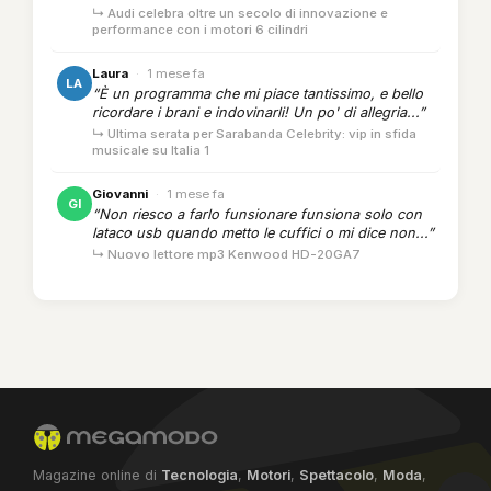
↳ Audi celebra oltre un secolo di innovazione e
performance con i motori 6 cilindri
Laura
·
1 mese fa
LA
“È un programma che mi piace tantissimo, e bello
ricordare i brani e indovinarli! Un po' di allegria...”
↳ Ultima serata per Sarabanda Celebrity: vip in sfida
musicale su Italia 1
Giovanni
·
1 mese fa
GI
“Non riesco a farlo funsionare funsiona solo con
lataco usb quando metto le cuffici o mi dice non...”
↳ Nuovo lettore mp3 Kenwood HD-20GA7
Magazine online di
Tecnologia
,
Motori
,
Spettacolo
,
Moda
,