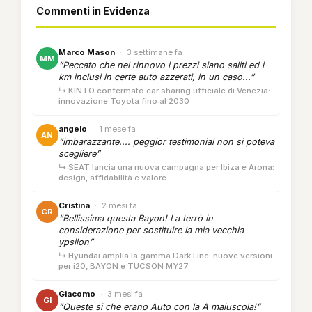
Commenti in Evidenza
Marco Mason
·
3 settimane fa
MM
“Peccato che nel rinnovo i prezzi siano saliti ed i
km inclusi in certe auto azzerati, in un caso...”
↳ KINTO confermato car sharing ufficiale di Venezia:
innovazione Toyota fino al 2030
angelo
·
1 mese fa
AN
“imbarazzante.... peggior testimonial non si poteva
scegliere”
↳ SEAT lancia una nuova campagna per Ibiza e Arona:
design, affidabilità e valore
Cristina
·
2 mesi fa
CR
“Bellissima questa Bayon! La terrò in
considerazione per sostituire la mia vecchia
ypsilon”
↳ Hyundai amplia la gamma Dark Line: nuove versioni
per i20, BAYON e TUCSON MY27
Giacomo
·
3 mesi fa
GI
“Queste si che erano Auto con la A maiuscola!”