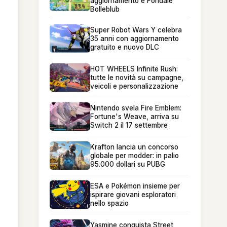
aggiornamento e Fondale
Bolleblub
Super Robot Wars Y celebra
35 anni con aggiornamento
gratuito e nuovo DLC
HOT WHEELS Infinite Rush:
tutte le novità su campagne,
veicoli e personalizzazione
Nintendo svela Fire Emblem:
Fortune's Weave, arriva su
Switch 2 il 17 settembre
Krafton lancia un concorso
globale per modder: in palio
95.000 dollari su PUBG
ESA e Pokémon insieme per
ispirare giovani esploratori
nello spazio
Yasmine conquista Street