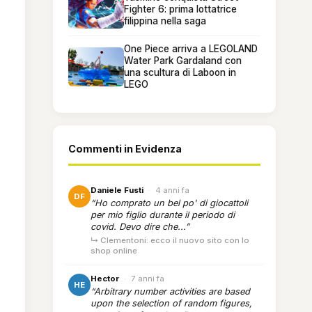
Fighter 6: prima lottatrice
filippina nella saga
One Piece arriva a LEGOLAND
Water Park Gardaland con
una scultura di Laboon in
LEGO
Commenti in Evidenza
Daniele Fusti
·
4 anni fa
DF
“Ho comprato un bel po' di giocattoli
per mio figlio durante il periodo di
covid. Devo dire che...”
↳ Clementoni: ecco il nuovo sito con lo
shop online
Hector
·
7 anni fa
HE
“Arbitrary number activities are based
upon the selection of random figures,