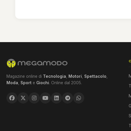
M
Magazine online di
Tecnologia
,
Motori
,
Spettacolo
,
Moda
,
Sport
e
Giochi
. Online dal 2005.
T
G
S
T