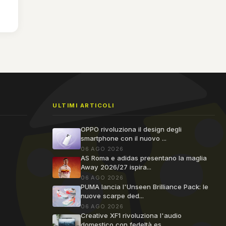
ULTIMI ARTICOLI
OPPO rivoluziona il design degli
smartphone con il nuovo ...
06 AGO 2026
AS Roma e adidas presentano la maglia
Away 2026/27 ispira...
06 AGO 2026
PUMA lancia l'Unseen Brilliance Pack: le
nuove scarpe ded...
06 AGO 2026
Creative XF1 rivoluziona l'audio
domestico con fedeltà es...