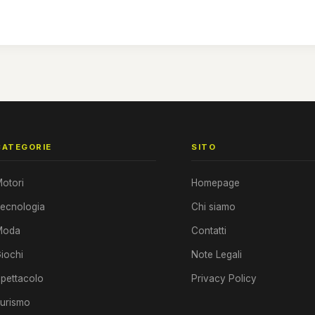
CATEGORIE
SITO
otori
Homepage
ecnologia
Chi siamo
Moda
Contatti
iochi
Note Legali
pettacolo
Privacy Policy
urismo