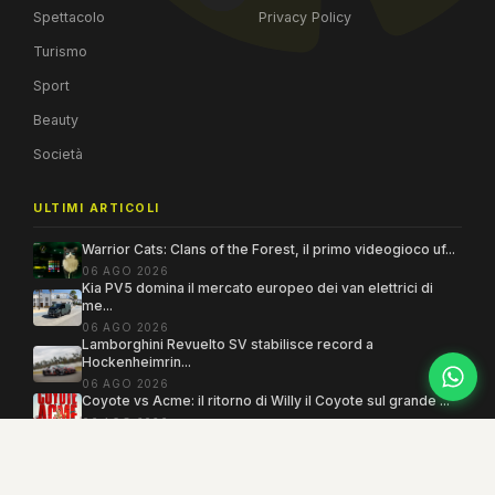
Spettacolo
Privacy Policy
Turismo
Sport
Beauty
Società
ULTIMI ARTICOLI
Warrior Cats: Clans of the Forest, il primo videogioco uf...
06 AGO 2026
Kia PV5 domina il mercato europeo dei van elettrici di
me...
06 AGO 2026
Lamborghini Revuelto SV stabilisce record a
Hockenheimrin...
06 AGO 2026
Coyote vs Acme: il ritorno di Willy il Coyote sul grande ...
06 AGO 2026
Copyright 2005–2026 ©
MEGAMODO
. Tutti i diritti sono riservati.