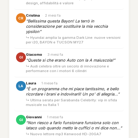
design, affidabilità e valore
Cristina
·
2 mesi fa
CR
“Bellissima questa Bayon! La terrò in
considerazione per sostituire la mia vecchia
ypsilon”
↳ Hyundai amplia la gamma Dark Line: nuove versioni
per i20, BAYON e TUCSON MY27
Giacomo
·
3 mesi fa
GI
“Queste si che erano Auto con la A maiuscola!”
↳ Audi celebra oltre un secolo di innovazione e
performance con i motori 6 cilindri
Laura
·
1 mese fa
LA
“È un programma che mi piace tantissimo, e bello
ricordare i brani e indovinarli! Un po' di allegria...”
↳ Ultima serata per Sarabanda Celebrity: vip in sfida
musicale su Italia 1
Giovanni
·
1 mese fa
GI
“Non riesco a farlo funsionare funsiona solo con
lataco usb quando metto le cuffici o mi dice non...”
↳ Nuovo lettore mp3 Kenwood HD-20GA7