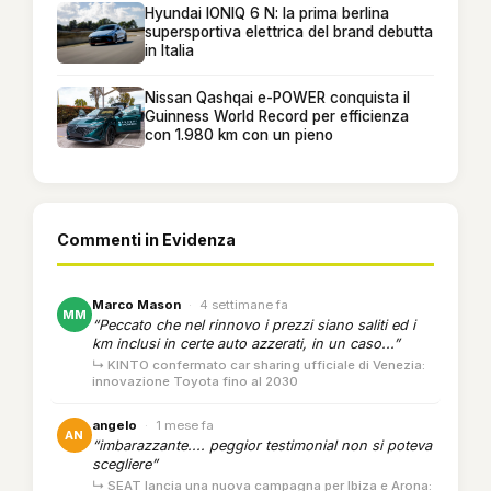
Hyundai IONIQ 6 N: la prima berlina
supersportiva elettrica del brand debutta
in Italia
Nissan Qashqai e-POWER conquista il
Guinness World Record per efficienza
con 1.980 km con un pieno
Commenti in Evidenza
Marco Mason
·
4 settimane fa
MM
“Peccato che nel rinnovo i prezzi siano saliti ed i
km inclusi in certe auto azzerati, in un caso...”
↳ KINTO confermato car sharing ufficiale di Venezia:
innovazione Toyota fino al 2030
angelo
·
1 mese fa
AN
“imbarazzante.... peggior testimonial non si poteva
scegliere”
↳ SEAT lancia una nuova campagna per Ibiza e Arona: