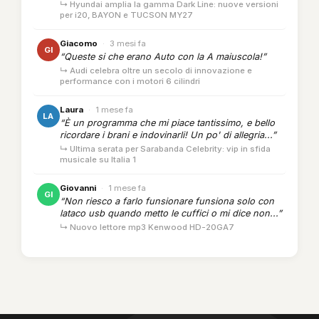
↳ Hyundai amplia la gamma Dark Line: nuove versioni
per i20, BAYON e TUCSON MY27
Giacomo
·
3 mesi fa
GI
“Queste si che erano Auto con la A maiuscola!”
↳ Audi celebra oltre un secolo di innovazione e
performance con i motori 6 cilindri
Laura
·
1 mese fa
LA
“È un programma che mi piace tantissimo, e bello
ricordare i brani e indovinarli! Un po' di allegria...”
↳ Ultima serata per Sarabanda Celebrity: vip in sfida
musicale su Italia 1
Giovanni
·
1 mese fa
GI
“Non riesco a farlo funsionare funsiona solo con
lataco usb quando metto le cuffici o mi dice non...”
↳ Nuovo lettore mp3 Kenwood HD-20GA7