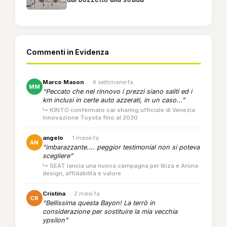
Commenti in Evidenza
Marco Mason
·
4 settimane fa
MM
“Peccato che nel rinnovo i prezzi siano saliti ed i
km inclusi in certe auto azzerati, in un caso...”
↳ KINTO confermato car sharing ufficiale di Venezia:
innovazione Toyota fino al 2030
angelo
·
1 mese fa
AN
“imbarazzante.... peggior testimonial non si poteva
scegliere”
↳ SEAT lancia una nuova campagna per Ibiza e Arona:
design, affidabilità e valore
Cristina
·
2 mesi fa
CR
“Bellissima questa Bayon! La terrò in
considerazione per sostituire la mia vecchia
ypsilon”