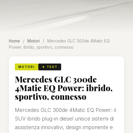
Home
/
Motori
/
Mercedes GLC 300de 4Matic EQ
Power: ibrido, sportivo, connesso
MOTORI
★ TEST
Mercedes GLC 300de
4Matic EQ Power: ibrido,
sportivo, connesso
Mercedes GLC 300de 4Matic EQ Power: il
SUV ibrido plug-in diesel unisce sistemi di
assistenza innovativi, design imponente e