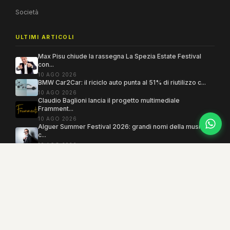
Società
ULTIMI ARTICOLI
Max Pisu chiude la rassegna La Spezia Estate Festival
con...
10 AGO 2026
BMW Car2Car: il riciclo auto punta al 51% di riutilizzo c...
10 AGO 2026
Claudio Baglioni lancia il progetto multimediale
Framment...
10 AGO 2026
Alguer Summer Festival 2026: grandi nomi della musica e
c...
10 AGO 2026
Copyright 2005–2026 ©
MEGAMODO
. Tutti i diritti sono riservati.
Powered by MEGACMS
Testata giornalistica quotidiana registrata presso il Tribunale di Benevento con
autorizzazione n. 3/08. Iscrizione al ROC n. 17031.
Mind the Lab
· P.IVA 01377360621