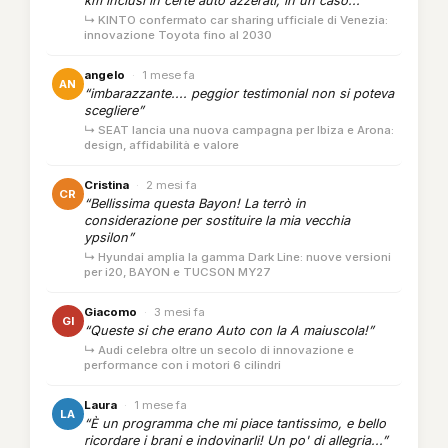
km inclusi in certe auto azzerati, in un caso...”
↳ KINTO confermato car sharing ufficiale di Venezia:
innovazione Toyota fino al 2030
angelo
·
1 mese fa
AN
“imbarazzante.... peggior testimonial non si poteva
scegliere”
↳ SEAT lancia una nuova campagna per Ibiza e Arona:
design, affidabilità e valore
Cristina
·
2 mesi fa
CR
“Bellissima questa Bayon! La terrò in
considerazione per sostituire la mia vecchia
ypsilon”
↳ Hyundai amplia la gamma Dark Line: nuove versioni
per i20, BAYON e TUCSON MY27
Giacomo
·
3 mesi fa
GI
“Queste si che erano Auto con la A maiuscola!”
↳ Audi celebra oltre un secolo di innovazione e
performance con i motori 6 cilindri
Laura
·
1 mese fa
LA
“È un programma che mi piace tantissimo, e bello
ricordare i brani e indovinarli! Un po' di allegria...”