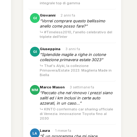
integrale top di gamma
Giovanni
·
2 anni fa
GI
“Vorrei comprare questo bellissimo
anello come posso fare?”
↳ #Timeless2010, l'anello celebrativo del
triplete dell'Inter
Giuseppina
·
3 anni fa
GI
“Splendide maglie a righe in cotone
collezione primavera estate 3023”
↳ That's Alyki, la collezione
Primavera/Estate 2023. Maglieria Made in
Biella
Marco Mason
·
3 settimane fa
MM
“Peccato che nel rinnovo i prezzi siano
saliti ed i km inclusi in certe auto
azzerati, in un caso...”
↳ KINTO confermato car sharing ufficiale
di Venezia: innovazione Toyota fino al
2030
Laura
·
1 mese fa
LA
“È un programma che mi piace