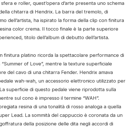
 sfera e roller, quest’opera d’arte presenta uno schema
ella chitarra di Hendrix. La barra del tremolo, di
 dell’artista, ha ispirato la forma della clip con finitura
resina color crema. Il tocco finale è la parte superiore
erienced, titolo dell’album di debutto dell’artista.
n finitura platino ricorda la spettacolare performance di
 “Summer of Love”, mentre la texture superficiale
tore del cavo di una chitarra Fender. Hendrix amava
 pedale wah-wah, un accessorio elettronico utilizzato per
 La superficie di questo pedale viene riprodotta sulla
 mentre sul cono è impresso il termine “WAH”.
pregiata resina di una tonalità di rosso analoga a quella
l Super Lead. La sommità del cappuccio è coronata da un
offratura della posizione delle dita negli accordi di