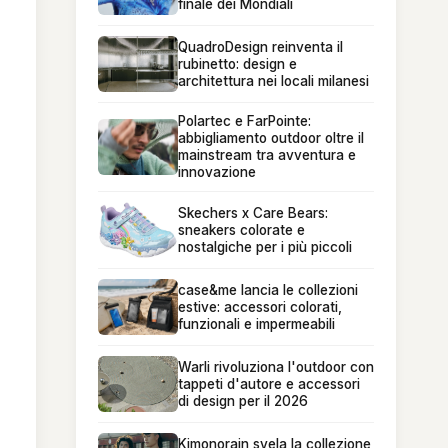
finale dei Mondiali
QuadroDesign reinventa il
rubinetto: design e
architettura nei locali milanesi
Polartec e FarPointe:
abbigliamento outdoor oltre il
mainstream tra avventura e
innovazione
Skechers x Care Bears:
sneakers colorate e
nostalgiche per i più piccoli
case&me lancia le collezioni
estive: accessori colorati,
funzionali e impermeabili
Warli rivoluziona l'outdoor con
tappeti d'autore e accessori
di design per il 2026
Kimonorain svela la collezione