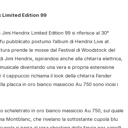
 Limited Edition 99
imi Hendrix Limited Edition 99 si riferisce al 30°
fu pubblicato postumo l’album di Hendrix Live at
ttura prende le mosse dal Festival di Woodstock del
i Jimi Hendrix, ispirandosi anche alla chitarra elettrica,
 musicale diventando una vera e propria estensione
er il cappuccio richiama il look della chitarra Fender
la placca in oro bianco massiccio Au 750 sono incisi i
 scheletrato in oro bianco massiccio Au 750, sul quale
lema Montblanc, che rivelano la sottostante cupola blu
cupola si ispira al rosa shocking della fascia per capelli