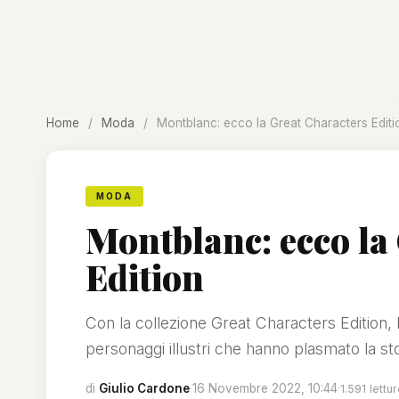
Home
/
Moda
/
Montblanc: ecco la Great Characters Editi
MODA
Montblanc: ecco la
Edition
Con la collezione Great Characters Edition, 
personaggi illustri che hanno plasmato la sto
di
Giulio Cardone
·
16 Novembre 2022, 10:44
·
1.591 lettu