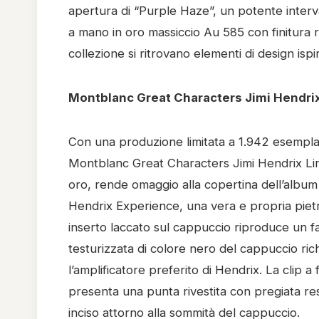
apertura di “Purple Haze”, un potente interval
a mano in oro massiccio Au 585 con finitura ro
collezione si ritrovano elementi di design ispir
Montblanc Great Characters Jimi Hendrix
Con una produzione limitata a 1.942 esemplari
Montblanc Great Characters Jimi Hendrix Limi
oro, rende omaggio alla copertina dell’album
Hendrix Experience, una vera e propria pietr
inserto laccato sul cappuccio riproduce un fa
testurizzata di colore nero del cappuccio ri
l’amplificatore preferito di Hendrix. La clip a
presenta una punta rivestita con pregiata res
inciso attorno alla sommità del cappuccio.