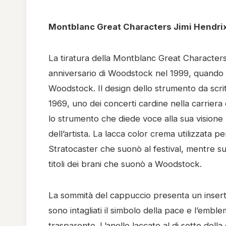
Montblanc Great Characters Jimi Hendrix
La tiratura della Montblanc Great Characters J
anniversario di Woodstock nel 1999, quando 
Woodstock. Il design dello strumento da scri
1969, uno dei concerti cardine nella carriera d
lo strumento che diede voce alla sua visione
dell’artista. La lacca color crema utilizzata p
Stratocaster che suonò al festival, mentre sul
titoli dei brani che suonò a Woodstock.
La sommità del cappuccio presenta un inserto
sono intagliati il simbolo della pace e l’emb
trasparente. L’anello laccato al di sotto della 