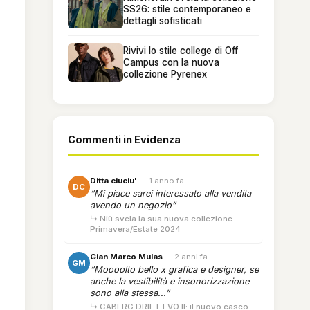
SS26: stile contemporaneo e
dettagli sofisticati
Rivivi lo stile college di Off
Campus con la nuova
collezione Pyrenex
Commenti in Evidenza
Ditta ciuciu'
·
1 anno fa
DC
“Mi piace sarei interessato alla vendita
avendo un negozio”
↳ Niù svela la sua nuova collezione
Primavera/Estate 2024
Gian Marco Mulas
·
2 anni fa
GM
“Moooolto bello x grafica e designer, se
anche la vestibilità e insonorizzazione
sono alla stessa...”
↳ CABERG DRIFT EVO II: il nuovo casco