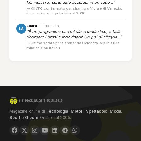
km inclusi in certe auto azzerati, in un caso...”
↳ KINTO confermato car sharing ufficiale di Venezia:
innovazione Toyota fino al 2030
Laura
·
1 mese fa
LA
“È un programma che mi piace tantissimo, e bello
ricordare i brani e indovinarli! Un po' di allegria...”
↳ Ultima serata per Sarabanda Celebrity: vip in sfida
musicale su Italia 1
Magazine online di
Tecnologia
,
Motori
,
Spettacolo
,
Moda
,
Sport
e
Giochi
. Online dal 2005.