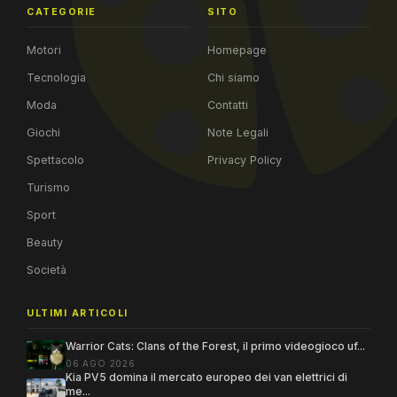
CATEGORIE
SITO
Motori
Homepage
Tecnologia
Chi siamo
Moda
Contatti
Giochi
Note Legali
Spettacolo
Privacy Policy
Turismo
Sport
Beauty
Società
ULTIMI ARTICOLI
Warrior Cats: Clans of the Forest, il primo videogioco uf...
06 AGO 2026
Kia PV5 domina il mercato europeo dei van elettrici di
me...