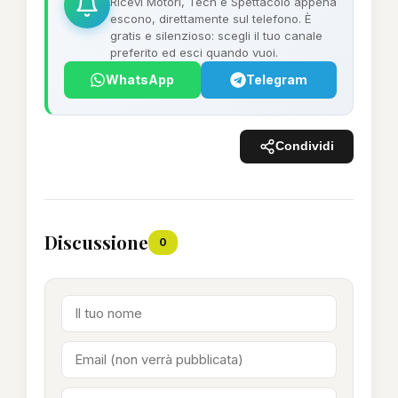
Ricevi Motori, Tech e Spettacolo appena
escono, direttamente sul telefono. È
gratis e silenzioso: scegli il tuo canale
preferito ed esci quando vuoi.
WhatsApp
Telegram
Condividi
Discussione
0