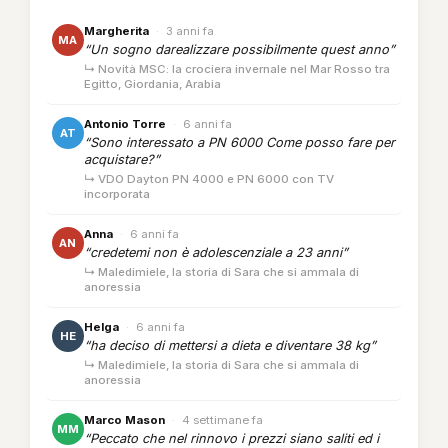
Margherita
·
3 anni fa
MA
“Un sogno darealizzare possibilmente quest anno”
↳ Novità MSC: la crociera invernale nel Mar Rosso tra
Egitto, Giordania, Arabia
Antonio Torre
·
6 anni fa
AT
“Sono interessato a PN 6000 Come posso fare per
acquistare?”
↳ VDO Dayton PN 4000 e PN 6000 con TV
incorporata
Anna
·
6 anni fa
AN
“credetemi non è adolescenziale a 23 anni”
↳ Maledimiele, la storia di Sara che si ammala di
anoressia
Helga
·
6 anni fa
HE
“ha deciso di mettersi a dieta e diventare 38 kg”
↳ Maledimiele, la storia di Sara che si ammala di
anoressia
Marco Mason
·
4 settimane fa
MM
“Peccato che nel rinnovo i prezzi siano saliti ed i