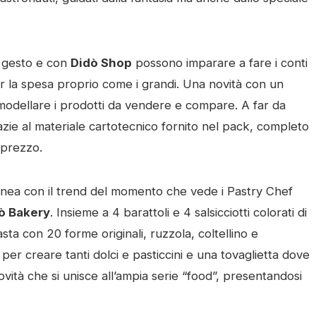
ro gesto e con
Didò Shop
possono imparare a fare i conti
r la spesa proprio come i grandi. Una novità con un
modellare i prodotti da vendere e compare. A far da
azie al materiale cartotecnico fornito nel pack, completo
i-prezzo.
n linea con il trend del momento che vede i Pastry Chef
ò Bakery
. Insieme a 4 barattoli e 4 salsicciotti colorati di
ta con 20 forme originali, ruzzola, coltellino e
ni per creare tanti dolci e pasticcini e una tovaglietta dove
 novità che si unisce all’ampia serie “food”, presentandosi