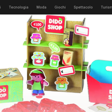
i
Tecnologia
Moda
Giochi
Spettacolo
Turis