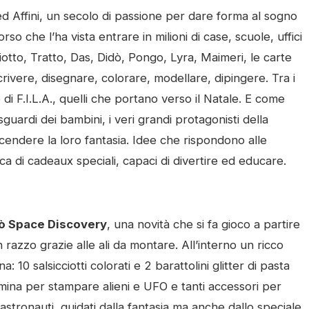
 ed Affini, un secolo di passione per dare forma al sogno
so che l’ha vista entrare in milioni di case, scuole, uffici
Giotto, Tratto, Das, Didò, Pongo, Lyra, Maimeri, le carte
rivere, disegnare, colorare, modellare, dipingere. Tra i
i F.I.L.A., quelli che portano verso il Natale. E come
 sguardi dei bambini, i veri grandi protagonisti della
endere la loro fantasia. Idee che rispondono alle
rca di cadeaux speciali, capaci di divertire ed educare.
ò Space Discovery
, una novità che si fa gioco a partire
 razzo grazie alle ali da montare. All’interno un ricco
 10 salsicciotti colorati e 2 barattolini glitter di pasta
ormina per stampare alieni e UFO e tanti accessori per
astronauti, guidati dalla fantasia ma anche dallo speciale