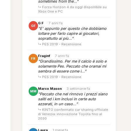
sometimes from the...”
↳ Forza Horizon 4 da oggi disponibile su
Xbox One e PC
G F
·
7 anni fa
GF
“E' appunto per questo che dobbiamo
lottare per farlo capire ai giocatori,
soprattutto ai più...”
↳ PES 2019 - Recensione
Fraginf
·
7 anni fa
FR
“Grandissimo. Per me il calcio è solo e
solamente Pes. Peccato che oramai mi
sembra di essere come i...”
↳ PES 2019 - Recensione
Marco Mason
·
3 settimane fa
MM
“Peccato che nel rinnovo i prezzi siano
saliti ed i km inclusi in certe auto
azzerati, in un caso...”
↳ KINTO confermato car sharing ufficiale
di Venezia: innovazione Toyota fino al
2030
Laura
·
1 mese fa