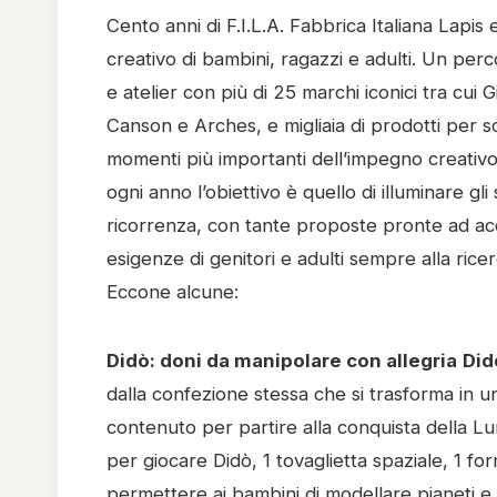
Cento anni di F.I.L.A. Fabbrica Italiana Lapis
creativo di bambini, ragazzi e adulti. Un percor
e atelier con più di 25 marchi iconici tra cui 
Canson e Arches, e migliaia di prodotti per sc
momenti più importanti dell’impegno creativo d
ogni anno l’obiettivo è quello di illuminare gli
ricorrenza, con tante proposte pronte ad acc
esigenze di genitori e adulti sempre alla rice
Eccone alcune:
Didò: doni da manipolare con allegria
Did
dalla confezione stessa che si trasforma in un
contenuto per partire alla conquista della Luna:
per giocare Didò, 1 tovaglietta spaziale, 1 f
permettere ai bambini di modellare pianeti e 