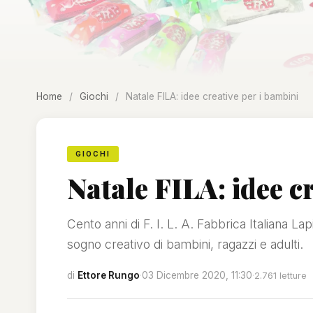
Home
/
Giochi
/
Natale FILA: idee creative per i bambini
GIOCHI
Natale FILA: idee c
Cento anni di F. I. L. A. Fabbrica Italiana La
sogno creativo di bambini, ragazzi e adulti.
di
Ettore Rungo
·
03 Dicembre 2020, 11:30
·
2.761 letture