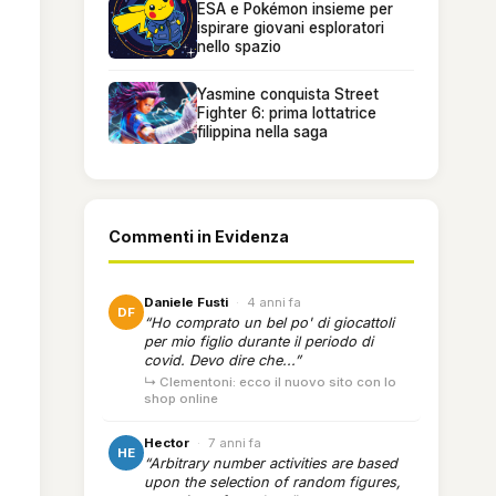
ESA e Pokémon insieme per
ispirare giovani esploratori
nello spazio
Yasmine conquista Street
Fighter 6: prima lottatrice
filippina nella saga
Commenti in Evidenza
Daniele Fusti
·
4 anni fa
DF
“Ho comprato un bel po' di giocattoli
per mio figlio durante il periodo di
covid. Devo dire che...”
↳ Clementoni: ecco il nuovo sito con lo
shop online
Hector
·
7 anni fa
HE
“Arbitrary number activities are based
upon the selection of random figures,