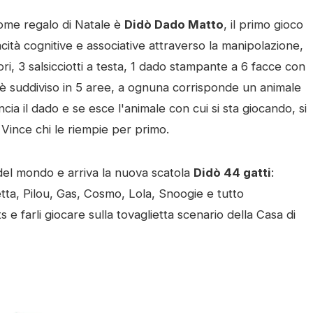
come regalo di Natale è
Didò Dado Matto
, il primo gioco
acità cognitive e associative attraverso la manipolazione,
ori, 3 salsicciotti a testa, 1 dado stampante a 6 facce con
co è suddiviso in 5 aree, a ognuna corrisponde un animale
ncia il dado e se esce l'animale con cui si sta giocando, si
Vince chi le riempie per primo.
i del mondo e arriva la nuova scatola
Didò 44 gatti
:
etta, Pilou, Gas, Cosmo, Lola, Snoogie e tutto
 e farli giocare sulla tovaglietta scenario della Casa di