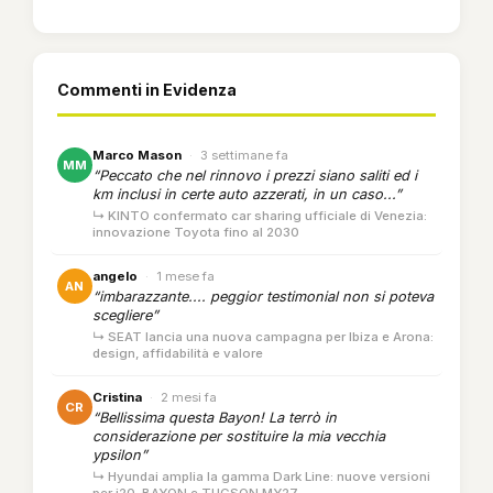
Commenti in Evidenza
Marco Mason
·
3 settimane fa
MM
“Peccato che nel rinnovo i prezzi siano saliti ed i
km inclusi in certe auto azzerati, in un caso...”
↳ KINTO confermato car sharing ufficiale di Venezia:
innovazione Toyota fino al 2030
angelo
·
1 mese fa
AN
“imbarazzante.... peggior testimonial non si poteva
scegliere”
↳ SEAT lancia una nuova campagna per Ibiza e Arona:
design, affidabilità e valore
Cristina
·
2 mesi fa
CR
“Bellissima questa Bayon! La terrò in
considerazione per sostituire la mia vecchia
ypsilon”
↳ Hyundai amplia la gamma Dark Line: nuove versioni