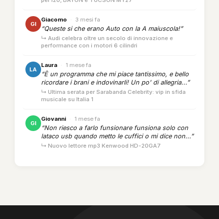
per i20, BAYON e TUCSON MY27
Giacomo
·
3 mesi fa
GI
“Queste si che erano Auto con la A maiuscola!”
↳ Audi celebra oltre un secolo di innovazione e
performance con i motori 6 cilindri
Laura
·
1 mese fa
LA
“È un programma che mi piace tantissimo, e bello
ricordare i brani e indovinarli! Un po' di allegria...”
↳ Ultima serata per Sarabanda Celebrity: vip in sfida
musicale su Italia 1
Giovanni
·
1 mese fa
GI
“Non riesco a farlo funsionare funsiona solo con
lataco usb quando metto le cuffici o mi dice non...”
↳ Nuovo lettore mp3 Kenwood HD-20GA7