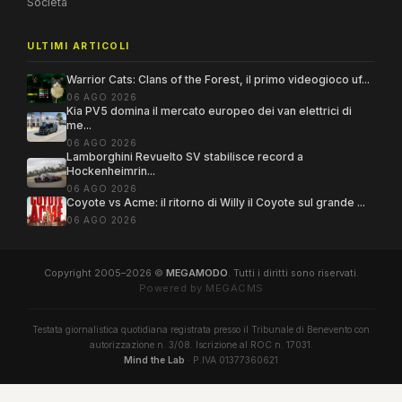
Società
ULTIMI ARTICOLI
Warrior Cats: Clans of the Forest, il primo videogioco uf...
06 AGO 2026
Kia PV5 domina il mercato europeo dei van elettrici di
me...
06 AGO 2026
Lamborghini Revuelto SV stabilisce record a
Hockenheimrin...
06 AGO 2026
Coyote vs Acme: il ritorno di Willy il Coyote sul grande ...
06 AGO 2026
Copyright 2005–2026 ©
MEGAMODO
. Tutti i diritti sono riservati.
Powered by MEGACMS
Testata giornalistica quotidiana registrata presso il Tribunale di Benevento con
autorizzazione n. 3/08. Iscrizione al ROC n. 17031.
Mind the Lab
· P.IVA 01377360621