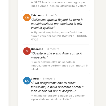
↳ SEAT lancia una nuova campagna per
Ibiza e Arona: design, affidabilità e valore
Cristina
·
2 mesi fa
CR
“Bellissima questa Bayon! La terrò in
considerazione per sostituire la mia
vecchia ypsilon”
↳ Hyundai amplia la gamma Dark Line:
nuove versioni per i20, BAYON e TUCSON
MY27
Giacomo
·
3 mesi fa
GI
“Queste si che erano Auto con la A
maiuscola!”
↳ Audi celebra oltre un secolo di
innovazione e performance con i motori 6
cilindri
Laura
·
1 mese fa
LA
“È un programma che mi piace
tantissimo, e bello ricordare i brani e
indovinarli! Un po' di allegria...”
↳ Ultima serata per Sarabanda Celebrity:
vip in sfida musicale su Italia 1