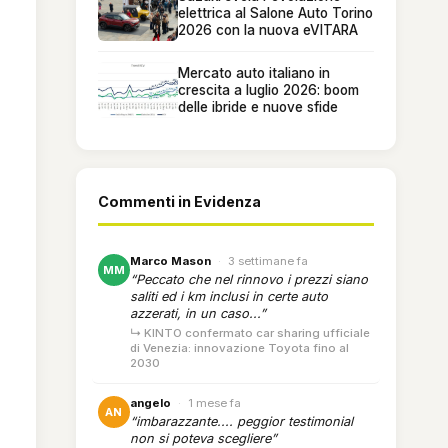
elettrica al Salone Auto Torino
2026 con la nuova eVITARA
Mercato auto italiano in
crescita a luglio 2026: boom
delle ibride e nuove sfide
Commenti in Evidenza
Marco Mason
·
3 settimane fa
MM
“Peccato che nel rinnovo i prezzi siano
saliti ed i km inclusi in certe auto
azzerati, in un caso...”
↳ KINTO confermato car sharing ufficiale
di Venezia: innovazione Toyota fino al
2030
angelo
·
1 mese fa
AN
“imbarazzante.... peggior testimonial
non si poteva scegliere”