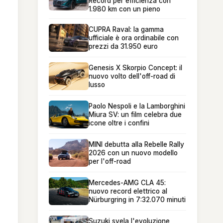
Record per efficienza con
1.980 km con un pieno
CUPRA Raval: la gamma
ufficiale è ora ordinabile con
prezzi da 31.950 euro
Genesis X Skorpio Concept: il
nuovo volto dell'off-road di
lusso
Paolo Nespoli e la Lamborghini
Miura SV: un film celebra due
icone oltre i confini
MINI debutta alla Rebelle Rally
2026 con un nuovo modello
per l'off-road
Mercedes-AMG CLA 45:
nuovo record elettrico al
Nürburgring in 7:32.070 minuti
Suzuki svela l'evoluzione