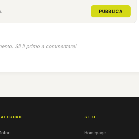
PUBBLICA
.
nto. Sii il primo a commentare!
CATEGORIE
SITO
otori
Homepage