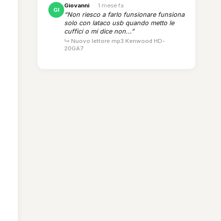
Giovanni
·
1 mese fa
GI
“Non riesco a farlo funsionare funsiona
solo con lataco usb quando metto le
cuffici o mi dice non...”
↳ Nuovo lettore mp3 Kenwood HD-
20GA7