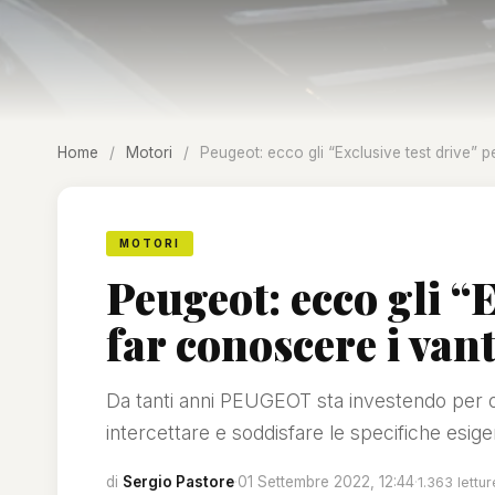
Home
/
Motori
/
Peugeot: ecco gli “Exclusive test drive” 
MOTORI
Peugeot: ecco gli “E
far conoscere i va
Da tanti anni PEUGEOT sta investendo per offri
intercettare e soddisfare le specifiche esige
di
Sergio Pastore
·
01 Settembre 2022, 12:44
·
1.363 lettur