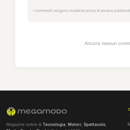
I commenti vengono moderati prima di essere pubblicati
Ancora nessun comme
M
Magazine online di
Tecnologia
,
Motori
,
Spettacolo
,