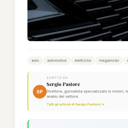
auto
automotive
elettriche
megamodo
SCRITTO DA
Sergio Pastore
SP
Direttore, giornalista specializzato in motori,
analisi del settore.
Tutti gli articoli di Sergio Pastore →