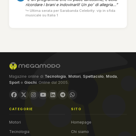
ricordare i brani e indovinarli! Un po' di allegria...”
↳ Ultima serata per Sarabanda Celebrity: vip in sfida
musicale su Italia 1
Magazine online di
Tecnologia
,
Motori
,
Spettacolo
,
Moda
,
Sport
e
Giochi
. Online dal 2005.
CATEGORIE
SITO
Motori
Homepage
Tecnologia
Chi siamo