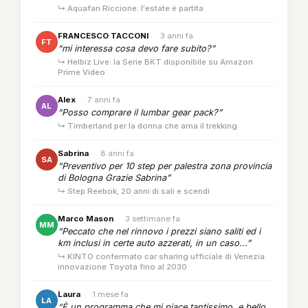
↳ Aquafan Riccione: l'estate è partita
FRANCESCO TACCONI
·
3 anni fa
FT
“mi interessa cosa devo fare subito?”
↳ Helbiz Live: la Serie BKT disponibile su Amazon
Prime Video
Alex
·
7 anni fa
AL
“Posso comprare il lumbar gear pack?”
↳ Timberland per la donna che ama il trekking
Sabrina
·
8 anni fa
SA
“Preventivo per 10 step per palestra zona provincia
di Bologna Grazie Sabrina”
↳ Step Reebok, 20 anni di sali e scendi
Marco Mason
·
3 settimane fa
MM
“Peccato che nel rinnovo i prezzi siano saliti ed i
km inclusi in certe auto azzerati, in un caso...”
↳ KINTO confermato car sharing ufficiale di Venezia:
innovazione Toyota fino al 2030
Laura
·
1 mese fa
LA
“È un programma che mi piace tantissimo, e bello