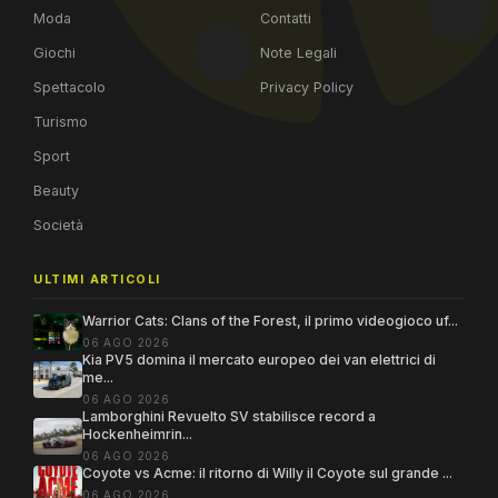
Moda
Contatti
Giochi
Note Legali
Spettacolo
Privacy Policy
Turismo
Sport
Beauty
Società
ULTIMI ARTICOLI
Warrior Cats: Clans of the Forest, il primo videogioco uf...
06 AGO 2026
Kia PV5 domina il mercato europeo dei van elettrici di
me...
06 AGO 2026
Lamborghini Revuelto SV stabilisce record a
Hockenheimrin...
06 AGO 2026
Coyote vs Acme: il ritorno di Willy il Coyote sul grande ...
06 AGO 2026