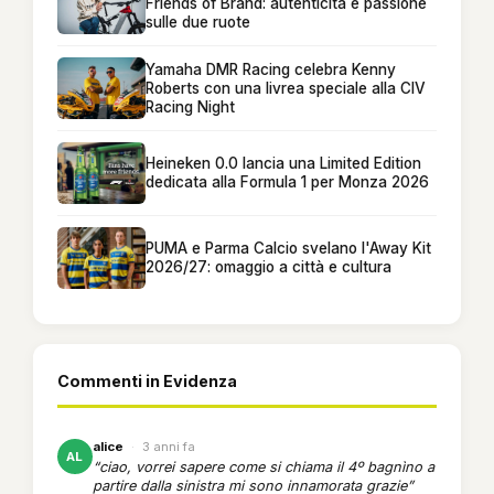
Friends of Brand: autenticità e passione
sulle due ruote
Yamaha DMR Racing celebra Kenny
Roberts con una livrea speciale alla CIV
Racing Night
Heineken 0.0 lancia una Limited Edition
dedicata alla Formula 1 per Monza 2026
PUMA e Parma Calcio svelano l'Away Kit
2026/27: omaggio a città e cultura
Commenti in Evidenza
alice
·
3 anni fa
AL
“ciao, vorrei sapere come si chiama il 4º bagnìno a
partire dalla sinistra mi sono innamorata grazie”