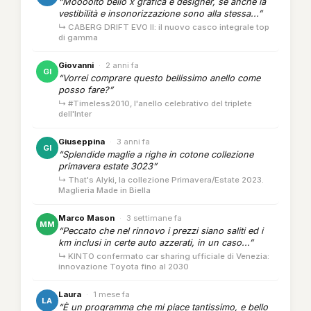
“Moooolto bello x grafica e designer, se anche la
vestibilità e insonorizzazione sono alla stessa...”
↳ CABERG DRIFT EVO II: il nuovo casco integrale top
di gamma
Giovanni
·
2 anni fa
GI
“Vorrei comprare questo bellissimo anello come
posso fare?”
↳ #Timeless2010, l'anello celebrativo del triplete
dell'Inter
Giuseppina
·
3 anni fa
GI
“Splendide maglie a righe in cotone collezione
primavera estate 3023”
↳ That's Alyki, la collezione Primavera/Estate 2023.
Maglieria Made in Biella
Marco Mason
·
3 settimane fa
MM
“Peccato che nel rinnovo i prezzi siano saliti ed i
km inclusi in certe auto azzerati, in un caso...”
↳ KINTO confermato car sharing ufficiale di Venezia:
innovazione Toyota fino al 2030
Laura
·
1 mese fa
LA
“È un programma che mi piace tantissimo, e bello