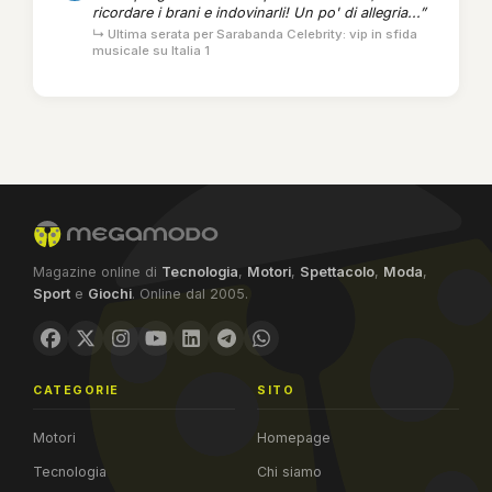
ricordare i brani e indovinarli! Un po' di allegria...”
↳ Ultima serata per Sarabanda Celebrity: vip in sfida
musicale su Italia 1
Magazine online di
Tecnologia
,
Motori
,
Spettacolo
,
Moda
,
Sport
e
Giochi
. Online dal 2005.
CATEGORIE
SITO
Motori
Homepage
Tecnologia
Chi siamo