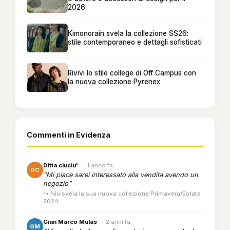
2026
Kimonorain svela la collezione SS26:
stile contemporaneo e dettagli sofisticati
Rivivi lo stile college di Off Campus con
la nuova collezione Pyrenex
Commenti in Evidenza
Ditta ciuciu'
·
1 anno fa
DC
“Mi piace sarei interessato alla vendita avendo un
negozio”
↳ Niù svela la sua nuova collezione Primavera/Estate
2024
Gian Marco Mulas
·
2 anni fa
GM