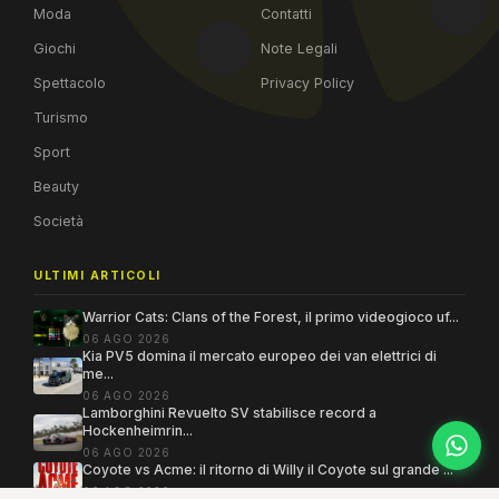
Moda
Contatti
Giochi
Note Legali
Spettacolo
Privacy Policy
Turismo
Sport
Beauty
Società
ULTIMI ARTICOLI
Warrior Cats: Clans of the Forest, il primo videogioco uf...
06 AGO 2026
Kia PV5 domina il mercato europeo dei van elettrici di
me...
06 AGO 2026
Lamborghini Revuelto SV stabilisce record a
Hockenheimrin...
06 AGO 2026
Coyote vs Acme: il ritorno di Willy il Coyote sul grande ...
06 AGO 2026