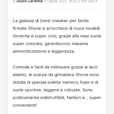
di
Giulio Cardone
·
20 Aprile 2021, 18:00
·
2.095 letture
La galassia di (mini) sneaker per bimbi
firmate Shone si arricchisce di nuovi modelli.
Ginniche e super cool, grazie alla maxi suola
super colorata, garantiscono massima
ammortizzazione e leggerezza.
Comode e facili da indossare grazie ai lacci
elastici, le scarpe da ginnastica Shone sono
dotate di speciali solette memory foam e di
suole sportive, leggere e robuste. Sono
praticamente indistruttibili, fashion e… super
convenienti!