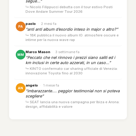
segue...”
↳ Nicolò Filippucci debutta con il tour estivo Posti
Dove Andare Summer Tour 2026
paolo
·
2 mesi fa
PA
“anti anti album d’esordio inteso in major o altro?”
↳ 18K pubblica il nuovo album IO: atmosfere oscure e
intime per la nuova wave rap
Marco Mason
·
3 settimane fa
MM
“Peccato che nel rinnovo i prezzi siano saliti ed i
km inclusi in certe auto azzerati, in un caso...”
↳ KINTO confermato car sharing ufficiale di Venezia:
innovazione Toyota fino al 2030
angelo
·
1 mese fa
AN
“imbarazzante.... peggior testimonial non si poteva
scegliere”
↳ SEAT lancia una nuova campagna per Ibiza e Arona:
design, affidabilità e valore