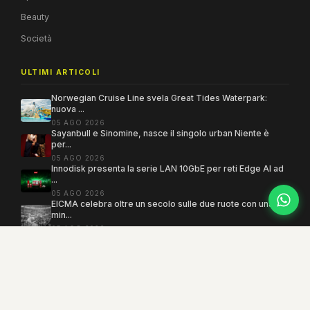
Beauty
Società
ULTIMI ARTICOLI
Norwegian Cruise Line svela Great Tides Waterpark:
nuova ...
05 AGO 2026
Sayanbull e Sinomine, nasce il singolo urban Niente è
per...
05 AGO 2026
Innodisk presenta la serie LAN 10GbE per reti Edge AI ad
...
05 AGO 2026
EICMA celebra oltre un secolo sulle due ruote con una
min...
05 AGO 2026
Copyright 2005–2026 ©
MEGAMODO
. Tutti i diritti sono riservati.
Powered by MEGACMS