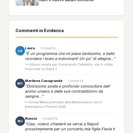
Commenti in Evidenza
Laura
·
1 mese fa
LA
“È un programma che mi piace tantissimo, e bello
ricordare i brani e indovinarli! Un po' di allegria...”
↳ Ultima serata per Sarabanda Celebrity: vip in sfida
musicale su Italia 1
Marilena Casagrande
·
1 mese fa
MC
“Dolcissimo poeta e profondo conoscitore dell'
animo umano e delle sue contraddizioni da
sempre...”
↳ Ermal Meta premiato alla Milanesiana con il
prestigioso Premio SIAE
Nunzia
·
1 mese fa
NU
“Ciao, volevo chiederti se verrai a Napoli
prossimamente per un concerto,mia figlia Flavia ti