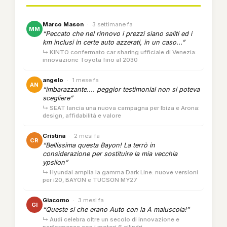
Marco Mason
·
3 settimane fa
MM
“Peccato che nel rinnovo i prezzi siano saliti ed i
km inclusi in certe auto azzerati, in un caso...”
↳ KINTO confermato car sharing ufficiale di Venezia:
innovazione Toyota fino al 2030
angelo
·
1 mese fa
AN
“imbarazzante.... peggior testimonial non si poteva
scegliere”
↳ SEAT lancia una nuova campagna per Ibiza e Arona:
design, affidabilità e valore
Cristina
·
2 mesi fa
CR
“Bellissima questa Bayon! La terrò in
considerazione per sostituire la mia vecchia
ypsilon”
↳ Hyundai amplia la gamma Dark Line: nuove versioni
per i20, BAYON e TUCSON MY27
Giacomo
·
3 mesi fa
GI
“Queste si che erano Auto con la A maiuscola!”
↳ Audi celebra oltre un secolo di innovazione e