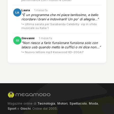
performance con i motori 6 cilindri
Laura
·
1 mese fa
LA
“È un programma che mi piace tantissimo, e bello
ricordare i brani e indovinarli! Un po' di allegria...”
↳ Ultima serata per Sarabanda Celebrity: vip in sfida
musicale su Italia 1
Giovanni
·
1 mese fa
GI
“Non riesco a farlo funsionare funsiona solo con
lataco usb quando metto le cuffici o mi dice non...”
↳ Nuovo lettore mp3 Kenwood HD-20GA7
Magazine online di
Tecnologia
,
Motori
,
Spettacolo
,
Moda
,
Sport
e
Giochi
. Online dal 2005.