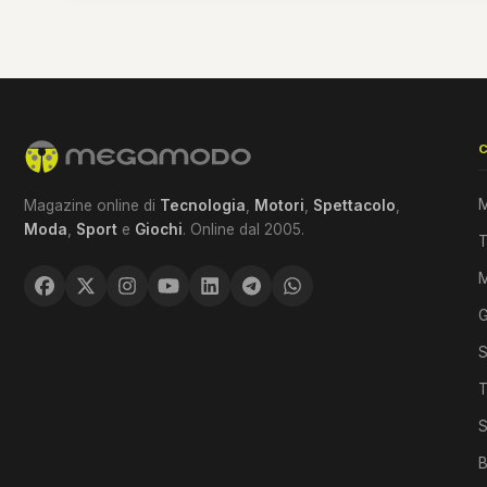
M
Magazine online di
Tecnologia
,
Motori
,
Spettacolo
,
Moda
,
Sport
e
Giochi
. Online dal 2005.
T
G
S
T
S
B