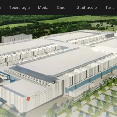
i
Tecnologia
Moda
Giochi
Spettacolo
Turis