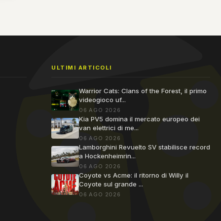
ULTIMI ARTICOLI
Warrior Cats: Clans of the Forest, il primo
videogioco uf...
06 AGO 2026
Kia PV5 domina il mercato europeo dei
van elettrici di me...
06 AGO 2026
Lamborghini Revuelto SV stabilisce record
a Hockenheimrin...
06 AGO 2026
Coyote vs Acme: il ritorno di Willy il
Coyote sul grande ...
06 AGO 2026