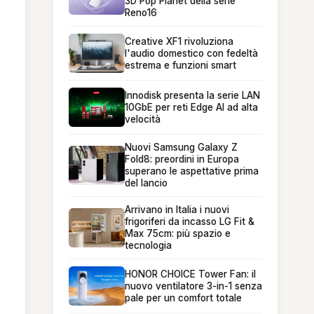
3D Pop Planet della serie
Reno16
Creative XF1 rivoluziona
l'audio domestico con fedeltà
estrema e funzioni smart
Innodisk presenta la serie LAN
10GbE per reti Edge AI ad alta
velocità
Nuovi Samsung Galaxy Z
Fold8: preordini in Europa
superano le aspettative prima
del lancio
Arrivano in Italia i nuovi
frigoriferi da incasso LG Fit &
Max 75cm: più spazio e
tecnologia
HONOR CHOICE Tower Fan: il
nuovo ventilatore 3-in-1 senza
pale per un comfort totale