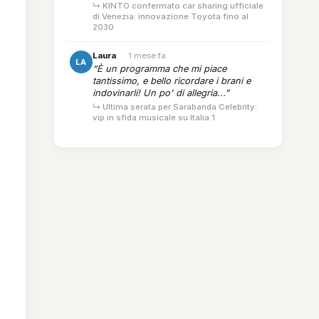
↳ KINTO confermato car sharing ufficiale
di Venezia: innovazione Toyota fino al
2030
Laura
·
1 mese fa
LA
“È un programma che mi piace
tantissimo, e bello ricordare i brani e
indovinarli! Un po' di allegria...”
↳ Ultima serata per Sarabanda Celebrity:
vip in sfida musicale su Italia 1