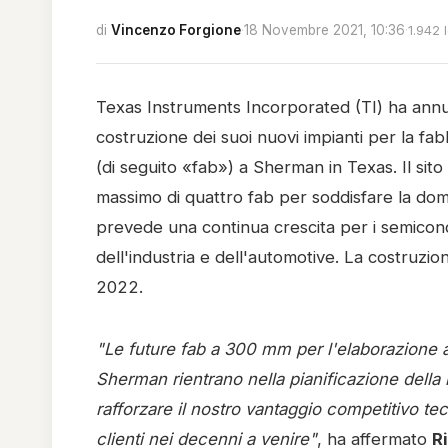
di
Vincenzo Forgione
·
18 Novembre 2021, 10:36
·
1.942 
Texas Instruments Incorporated (TI) ha annun
costruzione dei suoi nuovi impianti per la fa
(di seguito «fab») a Sherman in Texas. Il sito
massimo di quattro fab per soddisfare la dom
prevede una continua crescita per i semicondu
dell'industria e dell'automotive. La costruzi
2022.
"Le future fab a 300 mm per l'elaborazione an
Sherman rientrano nella pianificazione della 
rafforzare il nostro vantaggio competitivo t
clienti nei decenni a venire"
, ha affermato
R