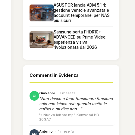
ASUSTOR lancia ADM 5.1.4:
gestione ventole avanzata e
account temporanei per NAS
più sicuri
Samsung porta l'HDR10+
ADVANCED su Prime Video:
esperienza visiva
rivoluzionata dal 2026
Commenti in Evidenza
Giovanni
·
1 mese fa
GI
“Non riesco a farlo funsionare funsiona
solo con lataco usb quando metto le
cuffici o mi dice non...”
↳ Nuovo lettore mp3 Kenwood HD-
20GA7
Antonio
·
1 mese fa
AN