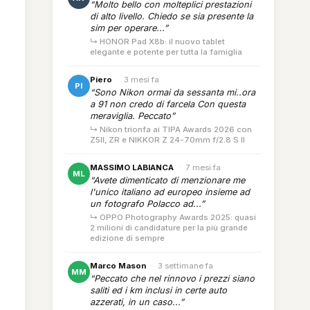
“Molto bello con molteplici prestazioni
di alto livello. Chiedo se sia presente la
sim per operare...”
↳ HONOR Pad X8b: il nuovo tablet
elegante e potente per tutta la famiglia
Piero
·
3 mesi fa
PI
“Sono Nikon ormai da sessanta mi..ora
a 91 non credo di farcela Con questa
meraviglia. Peccato”
↳ Nikon trionfa ai TIPA Awards 2026 con
Z5II, ZR e NIKKOR Z 24-70mm f/2.8 S II
MASSIMO LABIANCA
·
7 mesi fa
ML
“Avete dimenticato di menzionare me
l'unico italiano ad europeo insieme ad
un fotografo Polacco ad...”
↳ OPPO Photography Awards 2025: quasi
2 milioni di candidature per la più grande
edizione di sempre
Marco Mason
·
3 settimane fa
MM
“Peccato che nel rinnovo i prezzi siano
saliti ed i km inclusi in certe auto
azzerati, in un caso...”