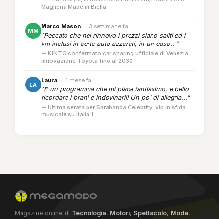
Maglieria Made in Biella
Marco Mason
·
3 settimane fa
MM
“Peccato che nel rinnovo i prezzi siano saliti ed i
km inclusi in certe auto azzerati, in un caso...”
↳ KINTO confermato car sharing ufficiale di Venezia:
innovazione Toyota fino al 2030
Laura
·
1 mese fa
LA
“È un programma che mi piace tantissimo, e bello
ricordare i brani e indovinarli! Un po' di allegria...”
↳ Ultima serata per Sarabanda Celebrity: vip in sfida
musicale su Italia 1
Magazine online di
Tecnologia
,
Motori
,
Spettacolo
,
Moda
,