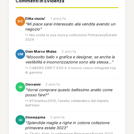
Commenti in Evidenza
Ditta ciuciu'
·
1 anno fa
DC
“Mi piace sarei interessato alla vendita avendo un
negozio”
↳ Niù svela la sua nuova collezione Primavera/Estate
2024
Gian Marco Mulas
·
2 anni fa
GM
“Moooolto bello x grafica e designer, se anche la
vestibilità e insonorizzazione sono alla stessa...”
↳ CABERG DRIFT EVO II: il nuovo casco integrale top
di gamma
Giovanni
·
2 anni fa
GI
“Vorrei comprare questo bellissimo anello come
posso fare?”
↳ #Timeless2010, l'anello celebrativo del triplete
dell'Inter
Giuseppina
·
3 anni fa
GI
“Splendide maglie a righe in cotone collezione
primavera estate 3023”
↳ That's Alyki, la collezione Primavera/Estate 2023.