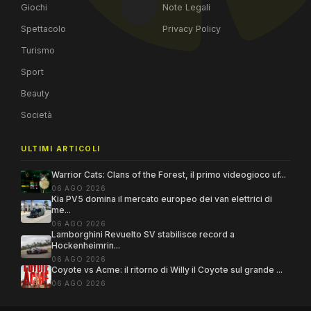
Giochi
Note Legali
Spettacolo
Privacy Policy
Turismo
Sport
Beauty
Società
ULTIMI ARTICOLI
Warrior Cats: Clans of the Forest, il primo videogioco uf...
06 AGO 2026
Kia PV5 domina il mercato europeo dei van elettrici di
me...
06 AGO 2026
Lamborghini Revuelto SV stabilisce record a
Hockenheimrin...
06 AGO 2026
Coyote vs Acme: il ritorno di Willy il Coyote sul grande ...
06 AGO 2026