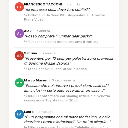
FRANCESCO TACCONI
·
3 anni fa
FT
“mi interessa cosa devo fare subito?”
↳ Helbiz Live: la Serie BKT disponibile su Amazon
Prime Video
Alex
·
7 anni fa
AL
“Posso comprare il lumbar gear pack?”
↳ Timberland per la donna che ama il trekking
Sabrina
·
8 anni fa
SA
“Preventivo per 10 step per palestra zona provincia
di Bologna Grazie Sabrina”
↳ Step Reebok, 20 anni di sali e scendi
Marco Mason
·
3 settimane fa
MM
“Peccato che nel rinnovo i prezzi siano saliti ed i
km inclusi in certe auto azzerati, in un caso...”
↳ KINTO confermato car sharing ufficiale di Venezia:
innovazione Toyota fino al 2030
Laura
·
1 mese fa
LA
“È un programma che mi piace tantissimo, e bello
ricordare i brani e indovinarli! Un po' di allegria...”
↳ Ultima serata per Sarabanda Celebrity: vip in sfida