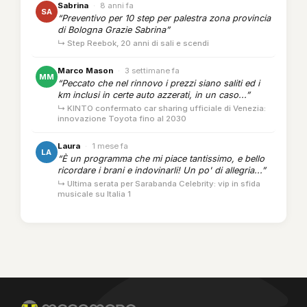
Sabrina
·
8 anni fa
SA
“Preventivo per 10 step per palestra zona provincia
di Bologna Grazie Sabrina”
↳ Step Reebok, 20 anni di sali e scendi
Marco Mason
·
3 settimane fa
MM
“Peccato che nel rinnovo i prezzi siano saliti ed i
km inclusi in certe auto azzerati, in un caso...”
↳ KINTO confermato car sharing ufficiale di Venezia:
innovazione Toyota fino al 2030
Laura
·
1 mese fa
LA
“È un programma che mi piace tantissimo, e bello
ricordare i brani e indovinarli! Un po' di allegria...”
↳ Ultima serata per Sarabanda Celebrity: vip in sfida
musicale su Italia 1