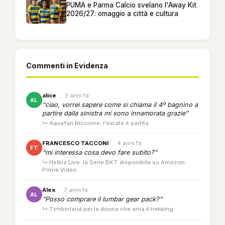
PUMA e Parma Calcio svelano l'Away Kit
2026/27: omaggio a città e cultura
Commenti in Evidenza
alice
·
3 anni fa
AL
“ciao, vorrei sapere come si chiama il 4º bagnìno a
partire dalla sinistra mi sono innamorata grazie”
↳ Aquafan Riccione: l'estate è partita
FRANCESCO TACCONI
·
4 anni fa
FT
“mi interessa cosa devo fare subito?”
↳ Helbiz Live: la Serie BKT disponibile su Amazon
Prime Video
Alex
·
7 anni fa
AL
“Posso comprare il lumbar gear pack?”
↳ Timberland per la donna che ama il trekking