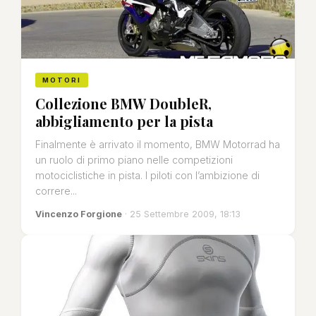
MOTORI
Collezione BMW DoubleR,
abbigliamento per la pista
Finalmente è arrivato il momento, BMW Motorrad ha
un ruolo di primo piano nelle competizioni
motociclistiche in pista. I piloti con l’ambizione di
correre...
Vincenzo Forgione
· 25 Settembre 2009, 18:13