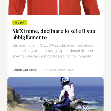
MODA
SkiXtreme, declinare lo sci e il suo
abbigliamento
Da quasi 75 anni SALEWA produce con successo
capi d‘abbigliamento per gli appassionati di sport
invernali. Anche se molti tra loro hanno imparato
ad...
Giulio Cardone
· 02 Ottobre 2009, 18:01