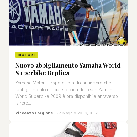
MOTORI
Nuovo abbigliamento Yamaha World
Superbike Replica
Yamaha Motor Europe è lieta di annunciare che
l’abbigliamento ufficiale replica del team Yamaha
World Superbike 2009 è ora disponibile attraverso
la rete...
Vincenzo Forgione
· 27 Maggio 2009, 18:51