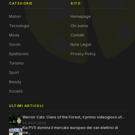
CATEGORIE
SITO
Motori
Homepage
Tecnologia
Chi siamo
Moda
Contatti
Giochi
Note Legali
Spettacolo
Privacy Policy
Turismo
Sport
Beauty
Società
ULTIMI ARTICOLI
Warrior Cats: Clans of the Forest, il primo videogioco uf...
06 AGO 2026
Kia PV5 domina il mercato europeo dei van elettrici di
me...