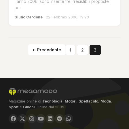
l'anno 2006, sono inserite tre irresistibili proposte
per...
Giulio Cardone
· 22 Febbraio 2006, 19:23
← Precedente
1
2
3
Magazine online di
Tecnologia
,
Motori
,
Spettacolo
,
Moda
,
Sport
e
Giochi
. Online dal 2005.