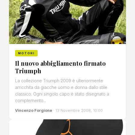
MOTORI
Il nuovo abbigliamento firmato
Triumph
La collezione Triumph 2009 è ulteriormente
arricchita da giacche uomo e donna dallo stile
classico. Ogni singolo capo è stato disegnato a
complemento...
Vincenzo Forgione
· 13 Novembre 2008, 10:00