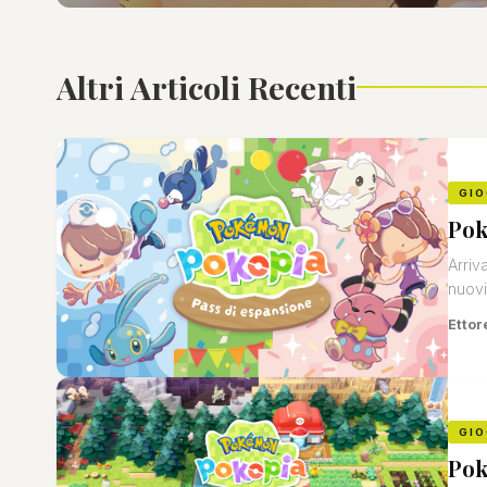
Altri Articoli Recenti
GIO
Pok
Arriv
nuov
Ettor
GIO
Pok