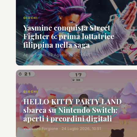
GIOCHI
Yasmine conquista Street
Fighter 6: prima lottatrice
filippina nella saga
Attilio Parsi · 03 Agosto 2026, 15:45
GIOCHI
HELLO KITTY PARTY LAND
sbarca su Nintendo Switch:
aperti i preordini digitali
Vincenzo Forgione · 24 Luglio 2026, 10:51