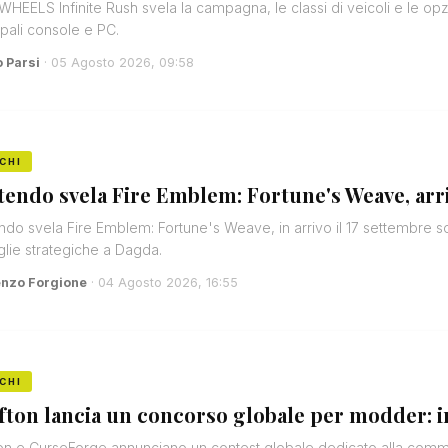
HEELS Infinite Rush svela la campagna, le classi di veicoli e le opzio
ipali console e PC.
o Parsi
· 05 Agosto 2026, 09:58
CHI
tendo svela Fire Emblem: Fortune's Weave, arri
ndo svela Fire Emblem: Fortune's Weave, in arrivo il 17 settembre so
glie strategiche a Dagda.
enzo Forgione
· 04 Agosto 2026, 16:55
CHI
fton lancia un concorso globale per modder: i
on e CurseForge annunciano un contest globale dedicato alla communi