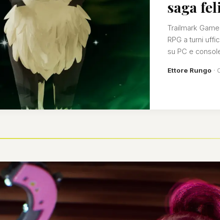
saga fel
Trailmark Games
RPG a turni uffi
su PC e console
Ettore Rungo
·