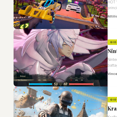
HOT W
princ
Attili
GIO
Nin
Ninte
batta
Vinc
GIO
Kra
Kraft