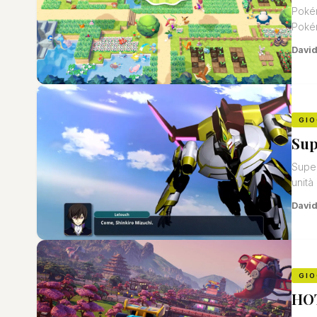
Pokém
Pokém
David
GIO
Sup
Super
unità
David
GIO
HOT