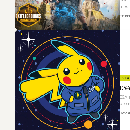
mod c
Ettor
GIO
ESA
ESA e
e le 
David