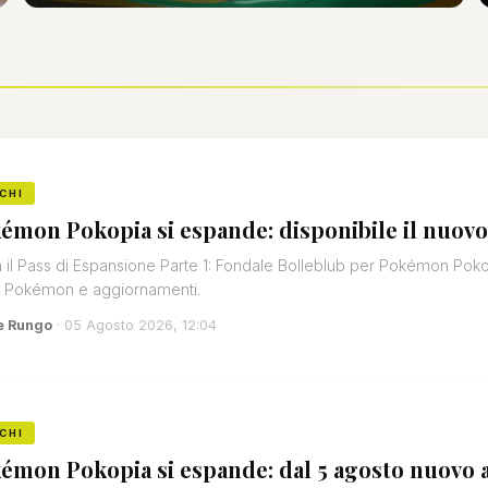
CHI
émon Pokopia si espande: disponibile il nuovo
a il Pass di Espansione Parte 1: Fondale Bolleblub per Pokémon Pokop
i Pokémon e aggiornamenti.
e Rungo
· 05 Agosto 2026, 12:04
CHI
émon Pokopia si espande: dal 5 agosto nuovo