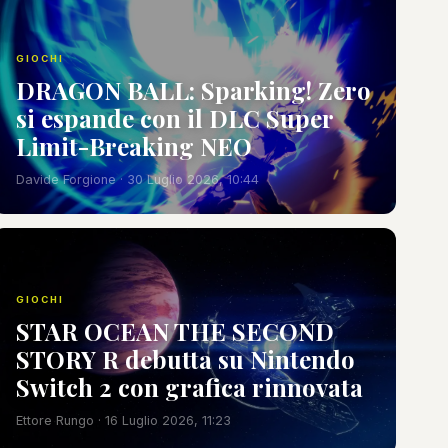
GIOCHI
DRAGON BALL: Sparking! Zero
si espande con il DLC Super
Limit-Breaking NEO
Davide Forgione · 30 Luglio 2026, 10:44
GIOCHI
STAR OCEAN THE SECOND
STORY R debutta su Nintendo
Switch 2 con grafica rinnovata
Ettore Rungo · 16 Luglio 2026, 11:23