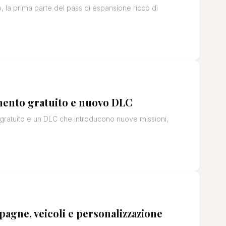
la prima parte del pass di espansione ricco di
mento gratuito e nuovo DLC
gratuito e un DLC che introducono nuove missioni,
agne, veicoli e personalizzazione