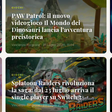
GIOCHI
PAW Patrol: il nuovo
videogioco Il Mondo dei
Dinosauri lancia l'avventura
preistorica
Vincenzo Forgione · 31 Luglio 2026, 11:04
GIOCHI
Splatoon Raiders rivoluziona
la saga: dal 23 luglio arriva il
single player su Switch 2
Vincenzo Forgione · 23 Luglio 2026, 10:09