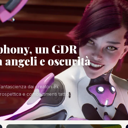
phony, un GDR
 angeli e oscurità
ntascienza dai creatori ex
spettica e combattimenti tattici.