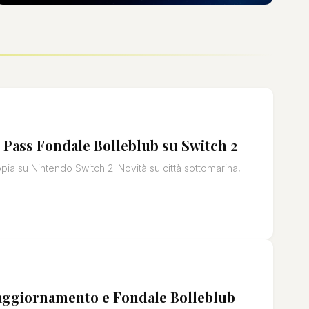
 Pass Fondale Bolleblub su Switch 2
ia su Nintendo Switch 2. Novità su città sottomarina,
 aggiornamento e Fondale Bolleblub