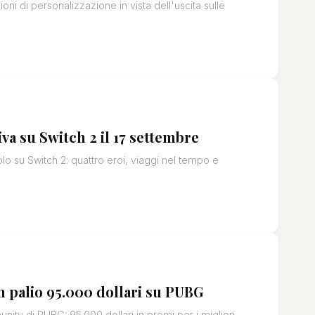
ni di personalizzazione in vista dell'uscita sulle
va su Switch 2 il 17 settembre
lo su Switch 2: quattro eroi, viaggi nel tempo e
n palio 95.000 dollari su PUBG
ty di PUBG: 95.000 dollari in premi per i migliori