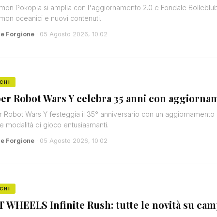
on Pokopia si amplia con l'aggiornamento 2.0 e Fondale Bolleblub, 
on oceanici e nuovi contenuti.
e Forgione
· 05 Agosto 2026, 10:02
CHI
er Robot Wars Y celebra 35 anni con aggiorna
 Robot Wars Y festeggia il 35° anniversario con un aggiornamento 
 e modalità di gioco entusiasmanti.
e Forgione
· 05 Agosto 2026, 10:02
CHI
 WHEELS Infinite Rush: tutte le novità su camp