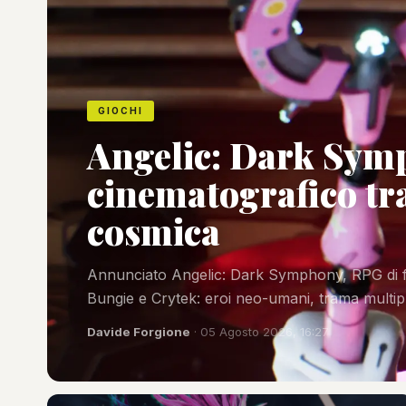
GIOCHI
Angelic: Dark Sym
cinematografico tra
cosmica
Annunciato Angelic: Dark Symphony, RPG di fa
Bungie e Crytek: eroi neo-umani, trama multipro
Davide Forgione
· 05 Agosto 2026, 16:27