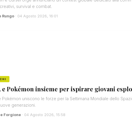
reativi, survival e combat.
e Rungo
· 04 Agosto 2026, 16:01
CHI
 e Pokémon insieme per ispirare giovani esplor
 Pokémon uniscono le forze per la Settimana Mondiale dello Spazio
nuove generazioni.
e Forgione
· 04 Agosto 2026, 15:58