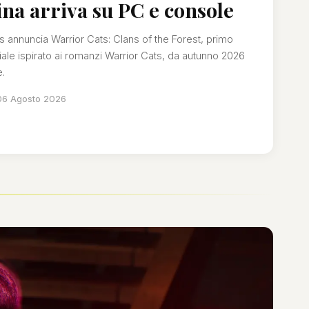
ina arriva su PC e console
 annuncia Warrior Cats: Clans of the Forest, primo
ciale ispirato ai romanzi Warrior Cats, da autunno 2026
.
06 Agosto 2026