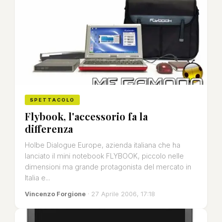
SPETTACOLO
Flybook, l'accessorio fa la
differenza
Holbe Dialogue Europe, azienda italiana che ha
lanciato il mini notebook FLYBOOK, piccolo nelle
dimensioni ma grande protagonista del mercato in
Italia e...
Vincenzo Forgione
· 27 Aprile 2006, 17:18