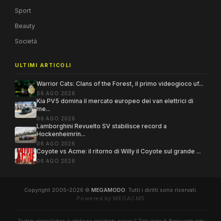
Sport
Beauty
Società
ULTIMI ARTICOLI
Warrior Cats: Clans of the Forest, il primo videogioco uf...
06 AGO 2026
Kia PV5 domina il mercato europeo dei van elettrici di
me...
06 AGO 2026
Lamborghini Revuelto SV stabilisce record a
Hockenheimrin...
06 AGO 2026
Coyote vs Acme: il ritorno di Willy il Coyote sul grande ...
06 AGO 2026
Copyright 2005–2026 ©
MEGAMODO
. Tutti i diritti sono riservati.
Powered by MEGACMS