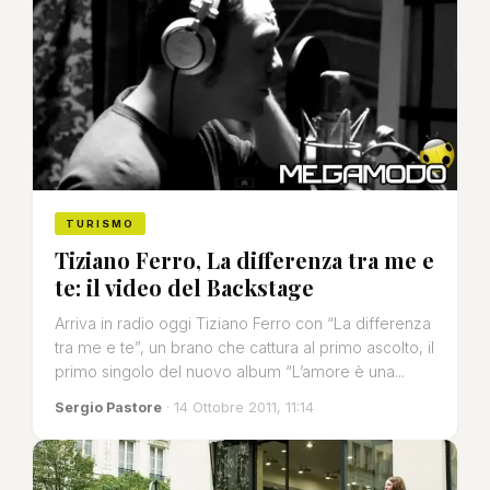
TURISMO
Tiziano Ferro, La differenza tra me e
te: il video del Backstage
Arriva in radio oggi Tiziano Ferro con “La differenza
tra me e te”, un brano che cattura al primo ascolto, il
primo singolo del nuovo album “L’amore è una...
Sergio Pastore
· 14 Ottobre 2011, 11:14