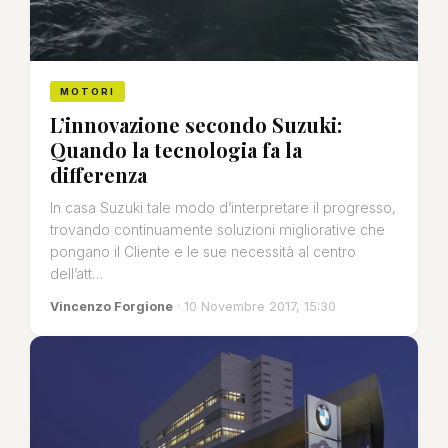
MOTORI
L’innovazione secondo Suzuki:
Quando la tecnologia fa la
differenza
In casa Suzuki tale modo d’interpretare il progresso,
trovando continuamente soluzioni migliorative che
pongano il Cliente e le sue necessità al centro
dell’att…
Vincenzo Forgione
· 10 Novembre 2017, 15:30