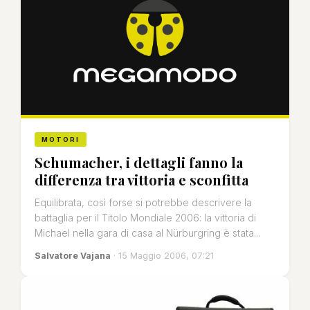
MOTORI
Schumacher, i dettagli fanno la
differenza tra vittoria e sconfitta
Equilibrata, così forse si potrebbe descrivere la
battaglia per il Titolo Mondiale 2006: la vittoria di
Michael nella gara di casa al Nürburgring è stata...
Salvatore Vajana
· 15 Maggio 2006, 07:21