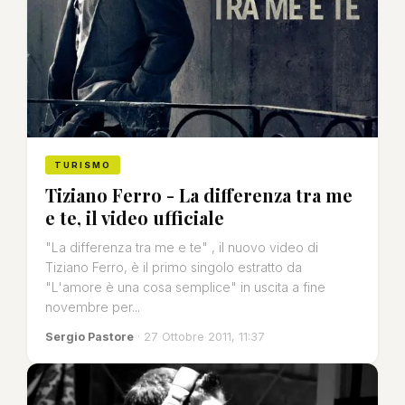
TURISMO
Tiziano Ferro - La differenza tra me
e te, il video ufficiale
"La differenza tra me e te" , il nuovo video di
Tiziano Ferro, è il primo singolo estratto da
"L'amore è una cosa semplice" in uscita a fine
novembre per...
Sergio Pastore
· 27 Ottobre 2011, 11:37