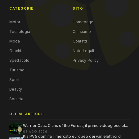
CATEGORIE
SITO
Motori
Homepage
Tecnologia
Chi siamo
Moda
Contatti
Giochi
Note Legali
Spettacolo
Privacy Policy
Turismo
Sport
Beauty
Società
ULTIMI ARTICOLI
Warrior Cats: Clans of the Forest, il primo videogioco uf...
06 AGO 2026
Kia PV5 domina il mercato europeo dei van elettrici di