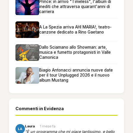
Prince: in arrivo "Timeless", l'album di
inediti che attraversa quarant'anni di
carriera
A La Spezia arriva AHI MARIA!, teatro-
canzone dedicato a Rino Gaetano
Dallo Sciamano allo Showman: arte,
musica e fumetto protagonisti in Valle
Camonica
Biagio Antonacci annuncia nuove date
per il tour Unplugged 2026 e il nuovo
album Mustang
Commenti in Evidenza
Laura
·
1 mese fa
LA
“È un programma che mi piace tantissimo, e bello