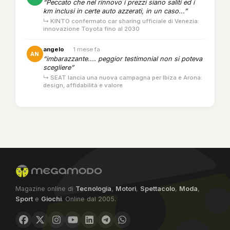
“Peccato che nel rinnovo i prezzi siano saliti ed i
km inclusi in certe auto azzerati, in un caso...”
↳ KINTO confermato car sharing ufficiale di Venezia:
innovazione Toyota fino al 2030
angelo
·
1 mese fa
AN
“imbarazzante.... peggior testimonial non si poteva
scegliere”
↳ SEAT lancia una nuova campagna per Ibiza e Arona:
design, affidabilità e valore
Magazine online di
Tecnologia
,
Motori
,
Spettacolo
,
Moda
,
Sport
e
Giochi
. Online dal 2005.