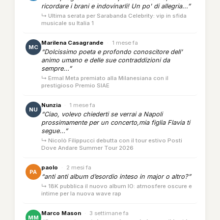
ricordare i brani e indovinarli! Un po' di allegria...”
↳ Ultima serata per Sarabanda Celebrity: vip in sfida
musicale su Italia 1
Marilena Casagrande
·
1 mese fa
MC
“Dolcissimo poeta e profondo conoscitore dell'
animo umano e delle sue contraddizioni da
sempre...”
↳ Ermal Meta premiato alla Milanesiana con il
prestigioso Premio SIAE
Nunzia
·
1 mese fa
NU
“Ciao, volevo chiederti se verrai a Napoli
prossimamente per un concerto,mia figlia Flavia ti
segue...”
↳ Nicolò Filippucci debutta con il tour estivo Posti
Dove Andare Summer Tour 2026
paolo
·
2 mesi fa
PA
“anti anti album d’esordio inteso in major o altro?”
↳ 18K pubblica il nuovo album IO: atmosfere oscure e
intime per la nuova wave rap
Marco Mason
·
3 settimane fa
MM