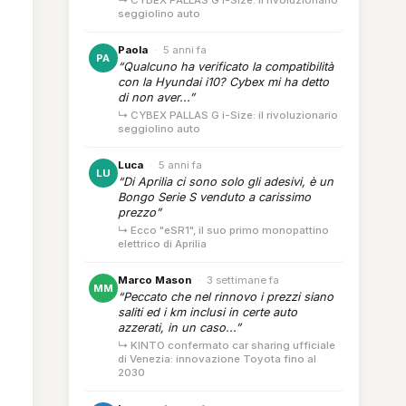
↳ CYBEX PALLAS G i-Size: il rivoluzionario
seggiolino auto
Paola
·
5 anni fa
PA
“Qualcuno ha verificato la compatibilità
con la Hyundai i10? Cybex mi ha detto
di non aver...”
↳ CYBEX PALLAS G i-Size: il rivoluzionario
seggiolino auto
Luca
·
5 anni fa
LU
“Di Aprilia ci sono solo gli adesivi, è un
Bongo Serie S venduto a carissimo
prezzo”
↳ Ecco "eSR1", il suo primo monopattino
elettrico di Aprilia
Marco Mason
·
3 settimane fa
MM
“Peccato che nel rinnovo i prezzi siano
saliti ed i km inclusi in certe auto
azzerati, in un caso...”
↳ KINTO confermato car sharing ufficiale
di Venezia: innovazione Toyota fino al
2030