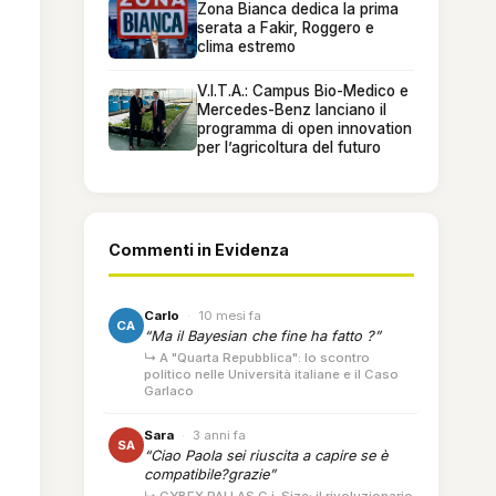
Zona Bianca dedica la prima
serata a Fakir, Roggero e
clima estremo
V.I.T.A.: Campus Bio-Medico e
Mercedes-Benz lanciano il
programma di open innovation
per l’agricoltura del futuro
Commenti in Evidenza
Carlo
·
10 mesi fa
CA
“Ma il Bayesian che fine ha fatto ?”
↳ A "Quarta Repubblica": lo scontro
politico nelle Università italiane e il Caso
Garlaco
Sara
·
3 anni fa
SA
“Ciao Paola sei riuscita a capire se è
compatibile?grazie”