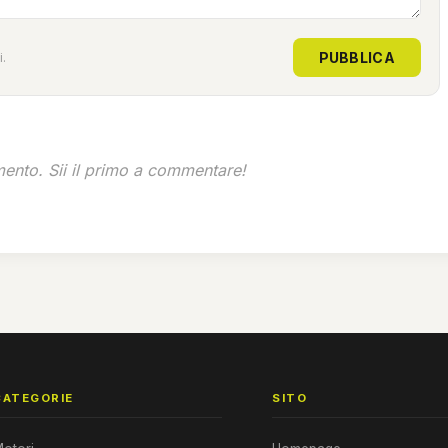
PUBBLICA
.
nto. Sii il primo a commentare!
CATEGORIE
SITO