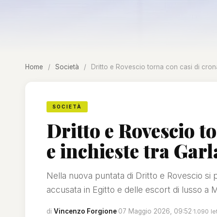
Home
/
Società
/
Dritto e Rovescio torna con casi di cron
SOCIETÀ
Dritto e Rovescio t
e inchieste tra Garl
Nella nuova puntata di Dritto e Rovescio si p
accusata in Egitto e delle escort di lusso a M
di
Vincenzo Forgione
·
07 Maggio 2026, 09:52
·
1.090 le