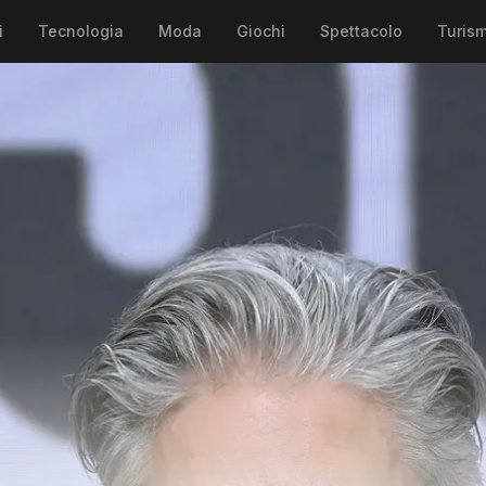
i
Tecnologia
Moda
Giochi
Spettacolo
Turis