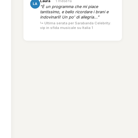
Laura
·
1 mese fa
LA
“È un programma che mi piace
tantissimo, e bello ricordare i brani e
indovinarli! Un po' di allegria...”
↳ Ultima serata per Sarabanda Celebrity:
vip in sfida musicale su Italia 1