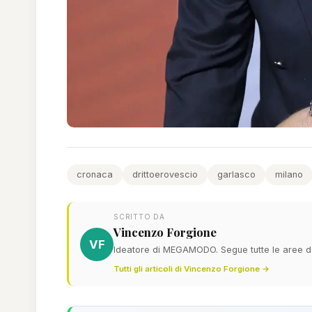
cronaca
drittoerovescio
garlasco
milano
SCRITTO DA
Vincenzo Forgione
VF
Ideatore di MEGAMODO. Segue tutte le aree del
Tutti gli articoli di Vincenzo Forgione →