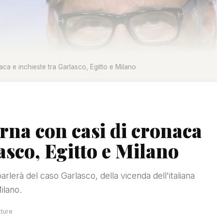
aca e inchieste tra Garlasco, Egitto e Milano
orna con casi di cronaca
asco, Egitto e Milano
arlerà del caso Garlasco, della vicenda dell'italiana
ilano.
tture