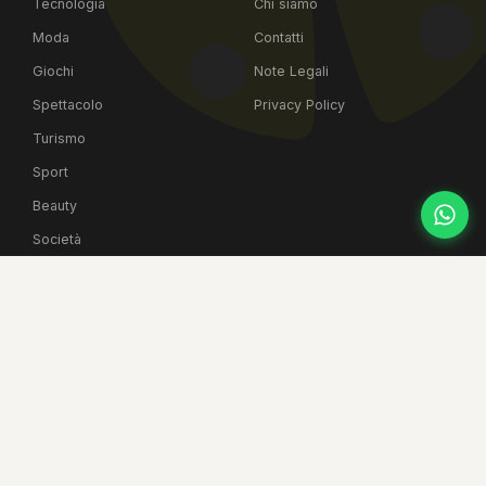
Tecnologia
Chi siamo
Moda
Contatti
Giochi
Note Legali
Spettacolo
Privacy Policy
Turismo
Sport
Beauty
Società
ULTIMI ARTICOLI
Warrior Cats: Clans of the Forest, il primo videogioco uf...
06 AGO 2026
Kia PV5 domina il mercato europeo dei van elettrici di
me...
06 AGO 2026
Lamborghini Revuelto SV stabilisce record a
Hockenheimrin...
06 AGO 2026
Coyote vs Acme: il ritorno di Willy il Coyote sul grande ...