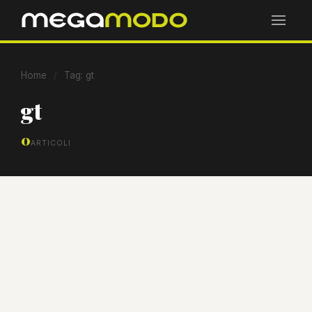
Home
/
Tag: gt
gt
0
ARTICOLI