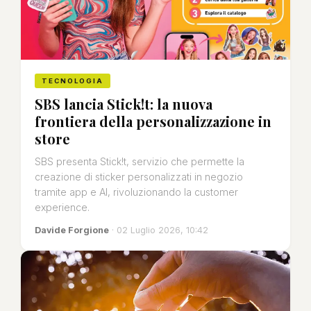
TECNOLOGIA
SBS lancia Stick!t: la nuova
frontiera della personalizzazione in
store
SBS presenta Stick!t, servizio che permette la
creazione di sticker personalizzati in negozio
tramite app e AI, rivoluzionando la customer
experience.
Davide Forgione
· 02 Luglio 2026, 10:42