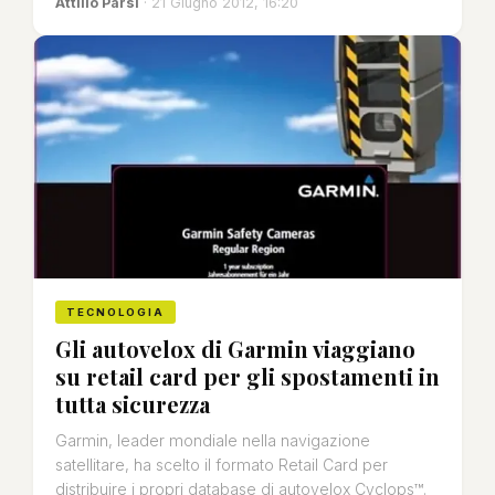
Attilio Parsi
· 21 Giugno 2012, 16:20
TECNOLOGIA
Gli autovelox di Garmin viaggiano
su retail card per gli spostamenti in
tutta sicurezza
Garmin, leader mondiale nella navigazione
satellitare, ha scelto il formato Retail Card per
distribuire i propri database di autovelox Cyclops™.