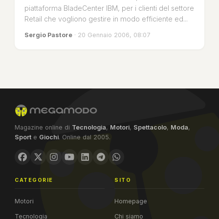
piattaforma BladeCenter IBM, per i clienti del settore
Retail che vogliono gestire in modo efficiente ed...
Sergio Pastore
· 20 Gennaio 2006, 08:07
Magazine online di
Tecnologia
,
Motori
,
Spettacolo
,
Moda
,
Sport
e
Giochi
. Online dal 2005.
CATEGORIE
SITO
Motori
Homepage
Tecnologia
Chi siamo