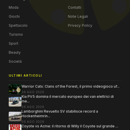
Moda
Contatti
Giochi
Note Legali
Spettacolo
Privacy Policy
Turismo
Sport
Beauty
Società
ULTIMI ARTICOLI
Warrior Cats: Clans of the Forest, il primo videogioco uf...
06 AGO 2026
Kia PV5 domina il mercato europeo dei van elettrici di
me...
06 AGO 2026
Lamborghini Revuelto SV stabilisce record a
Hockenheimrin...
06 AGO 2026
Coyote vs Acme: il ritorno di Willy il Coyote sul grande ...