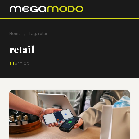
Home
/
Tag: retail
retail
11
ARTICOLI