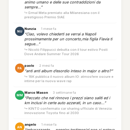
animo umano e delle sue contraddizioni da
sempre...”
↳ Ermal Meta premiato alla Milanesiana con il
prestigioso Premio SIAE
Nunzia
·
1 mese fa
NU
“Ciao, volevo chiederti se verrai a Napoli
prossimamente per un concerto,mia figlia Flavia ti
segue...”
↳ Nicolò Filippucci debutta con il tour estivo Posti
Dove Andare Summer Tour 2026
paolo
·
2 mesi fa
PA
“anti anti album d’esordio inteso in major o altro?”
↳ 18K pubblica il nuovo album IO: atmosfere oscure e
intime per la nuova wave rap
Marco Mason
·
3 settimane fa
MM
“Peccato che nel rinnovo i prezzi siano saliti ed i
km inclusi in certe auto azzerati, in un caso...”
↳ KINTO confermato car sharing ufficiale di Venezia:
innovazione Toyota fino al 2030
angelo
·
1 mese fa
AN
“imbarazzante.... peggior testimonial non si poteva