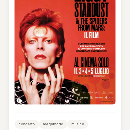
concerto
megamodo
musica