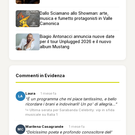
Dallo Sciamano allo Showman: arte,
musica e fumetto protagonisti in Valle
Camonica
Biagio Antonacci annuncia nuove date
per il tour Unplugged 2026 e il nuovo
album Mustang
Commenti in Evidenza
Laura
·
1 mese fa
LA
“È un programma che mi piace tantissimo, e bello
ricordare i brani e indovinarli! Un po' di allegria...”
↳ Ultima serata per Sarabanda Celebrity: vip in sfida
musicale su Italia 1
Marilena Casagrande
·
1 mese fa
MC
“Dolcissimo poeta e profondo conoscitore dell'