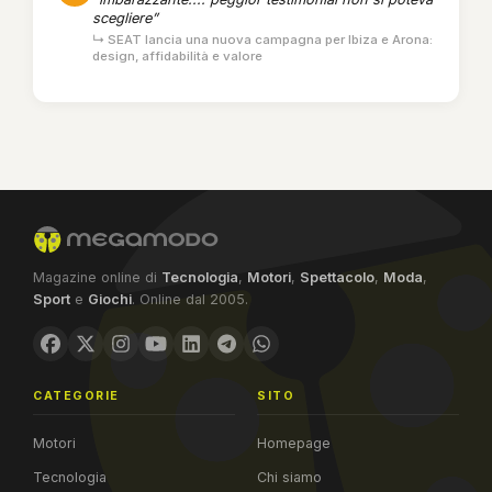
scegliere”
↳ SEAT lancia una nuova campagna per Ibiza e Arona:
design, affidabilità e valore
Magazine online di
Tecnologia
,
Motori
,
Spettacolo
,
Moda
,
Sport
e
Giochi
. Online dal 2005.
CATEGORIE
SITO
Motori
Homepage
Tecnologia
Chi siamo