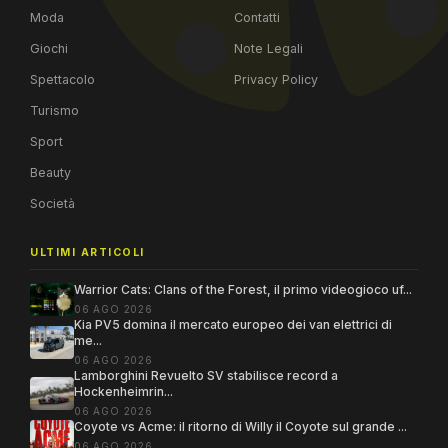
Moda
Contatti
Giochi
Note Legali
Spettacolo
Privacy Policy
Turismo
Sport
Beauty
Società
ULTIMI ARTICOLI
Warrior Cats: Clans of the Forest, il primo videogioco uf...
06 AGO 2026
Kia PV5 domina il mercato europeo dei van elettrici di
me...
06 AGO 2026
Lamborghini Revuelto SV stabilisce record a
Hockenheimrin...
06 AGO 2026
Coyote vs Acme: il ritorno di Willy il Coyote sul grande ...
06 AGO 2026