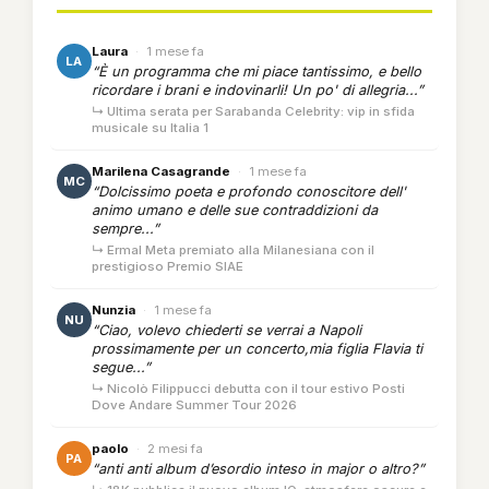
Laura
·
1 mese fa
LA
“È un programma che mi piace tantissimo, e bello
ricordare i brani e indovinarli! Un po' di allegria...”
↳ Ultima serata per Sarabanda Celebrity: vip in sfida
musicale su Italia 1
Marilena Casagrande
·
1 mese fa
MC
“Dolcissimo poeta e profondo conoscitore dell'
animo umano e delle sue contraddizioni da
sempre...”
↳ Ermal Meta premiato alla Milanesiana con il
prestigioso Premio SIAE
Nunzia
·
1 mese fa
NU
“Ciao, volevo chiederti se verrai a Napoli
prossimamente per un concerto,mia figlia Flavia ti
segue...”
↳ Nicolò Filippucci debutta con il tour estivo Posti
Dove Andare Summer Tour 2026
paolo
·
2 mesi fa
PA
“anti anti album d’esordio inteso in major o altro?”