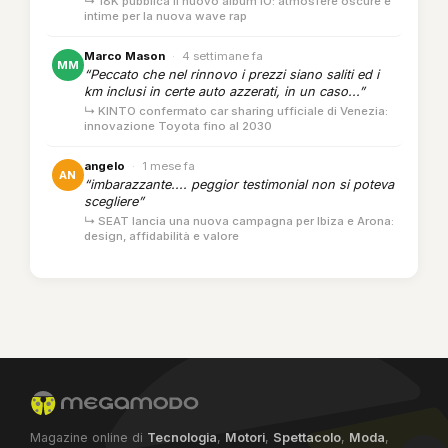
↳ 18K pubblica il nuovo album IO: atmosfere oscure e
intime per la nuova wave rap
Marco Mason
·
4 settimane fa
MM
“Peccato che nel rinnovo i prezzi siano saliti ed i
km inclusi in certe auto azzerati, in un caso...”
↳ KINTO confermato car sharing ufficiale di Venezia:
innovazione Toyota fino al 2030
angelo
·
1 mese fa
AN
“imbarazzante.... peggior testimonial non si poteva
scegliere”
↳ SEAT lancia una nuova campagna per Ibiza e Arona:
design, affidabilità e valore
Magazine online di
Tecnologia
,
Motori
,
Spettacolo
,
Moda
,