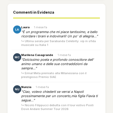
Commenti in Evidenza
Laura
·
1 mese fa
LA
“È un programma che mi piace tantissimo, e bello
ricordare i brani e indovinarli! Un po' di allegria...”
↳ Ultima serata per Sarabanda Celebrity: vip in sfida
musicale su Italia 1
Marilena Casagrande
·
1 mese fa
MC
“Dolcissimo poeta e profondo conoscitore dell'
animo umano e delle sue contraddizioni da
sempre...”
↳ Ermal Meta premiato alla Milanesiana con il
prestigioso Premio SIAE
Nunzia
·
1 mese fa
NU
“Ciao, volevo chiederti se verrai a Napoli
prossimamente per un concerto,mia figlia Flavia ti
segue...”
↳ Nicolò Filippucci debutta con il tour estivo Posti
Dove Andare Summer Tour 2026