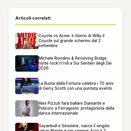
Articoli correlati
Coyote vs Acme: il ritorno di Willy il
Coyote sul grande schermo dal 2
settembre
Michele Riondino & Revolving Bridge:
notte rock'n'roll a Sui Sentieri degli Dei
2026
La Ruota della Fortuna celebra i 70 anni
di Gerry Scotti con una puntata evento
Alex Pizzuti farà ballare Diamante e
Policoro a Ferragosto: protagonista della
dance internazionale
Sayanbull e Sinomine, nasce il singolo
urban Niente è per sempre: fuori il 7