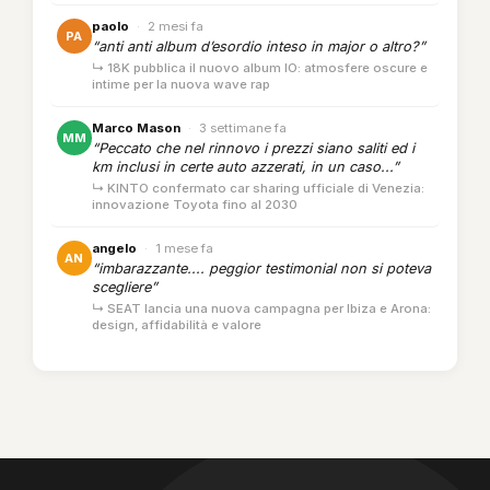
paolo
·
2 mesi fa
PA
“anti anti album d’esordio inteso in major o altro?”
↳ 18K pubblica il nuovo album IO: atmosfere oscure e
intime per la nuova wave rap
Marco Mason
·
3 settimane fa
MM
“Peccato che nel rinnovo i prezzi siano saliti ed i
km inclusi in certe auto azzerati, in un caso...”
↳ KINTO confermato car sharing ufficiale di Venezia:
innovazione Toyota fino al 2030
angelo
·
1 mese fa
AN
“imbarazzante.... peggior testimonial non si poteva
scegliere”
↳ SEAT lancia una nuova campagna per Ibiza e Arona:
design, affidabilità e valore