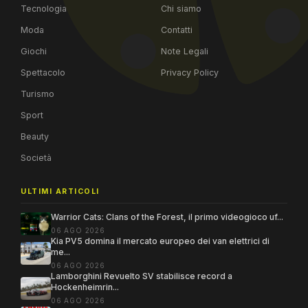
Tecnologia
Chi siamo
Moda
Contatti
Giochi
Note Legali
Spettacolo
Privacy Policy
Turismo
Sport
Beauty
Società
ULTIMI ARTICOLI
Warrior Cats: Clans of the Forest, il primo videogioco uf...
06 AGO 2026
Kia PV5 domina il mercato europeo dei van elettrici di
me...
06 AGO 2026
Lamborghini Revuelto SV stabilisce record a
Hockenheimrin...
06 AGO 2026