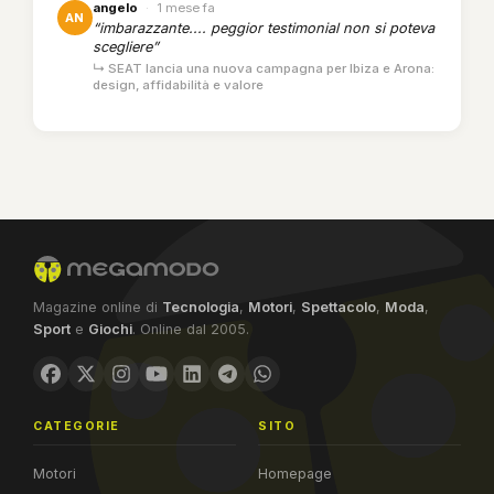
angelo
·
1 mese fa
AN
“imbarazzante.... peggior testimonial non si poteva
scegliere”
↳ SEAT lancia una nuova campagna per Ibiza e Arona:
design, affidabilità e valore
Magazine online di
Tecnologia
,
Motori
,
Spettacolo
,
Moda
,
Sport
e
Giochi
. Online dal 2005.
CATEGORIE
SITO
Motori
Homepage