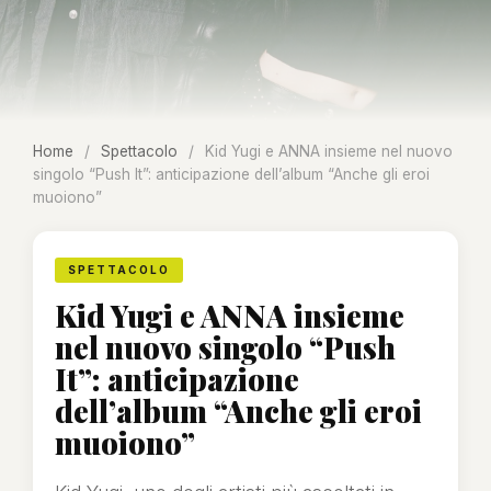
Home
/
Spettacolo
/
Kid Yugi e ANNA insieme nel nuovo
singolo “Push It”: anticipazione dell’album “Anche gli eroi
muoiono”
SPETTACOLO
Kid Yugi e ANNA insieme
nel nuovo singolo “Push
It”: anticipazione
dell’album “Anche gli eroi
muoiono”