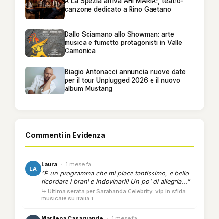
A La Spezia arriva AHI MARIA!, teatro-
canzone dedicato a Rino Gaetano
Dallo Sciamano allo Showman: arte,
musica e fumetto protagonisti in Valle
Camonica
Biagio Antonacci annuncia nuove date
per il tour Unplugged 2026 e il nuovo
album Mustang
Commenti in Evidenza
Laura
·
1 mese fa
LA
“È un programma che mi piace tantissimo, e bello
ricordare i brani e indovinarli! Un po' di allegria...”
↳ Ultima serata per Sarabanda Celebrity: vip in sfida
musicale su Italia 1
Marilena Casagrande
·
1 mese fa