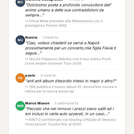
MC
“Dolcissimo poeta e profondo conoscitore dell'
animo umano e delle sue contraddizioni da
sempre...”
↳ Ermal Meta premiato alla Milanesiana con il
prestigioso Premio SIAE
Nunzia
·
1 mese fa
NU
“Ciao, volevo chiederti se verrai a Napoli
prossimamente per un concerto,mia figlia Flavia ti
segue...”
↳ Nicolò Filippucci debutta con il tour estivo Posti
Dove Andare Summer Tour 2026
paolo
·
2 mesi fa
PA
“anti anti album d’esordio inteso in major o altro?”
↳ 18K pubblica il nuovo album IO: atmosfere oscure e
intime per la nuova wave rap
Marco Mason
·
3 settimane fa
MM
“Peccato che nel rinnovo i prezzi siano saliti ed i
km inclusi in certe auto azzerati, in un caso...”
↳ KINTO confermato car sharing ufficiale di Venezia:
innovazione Toyota fino al 2030