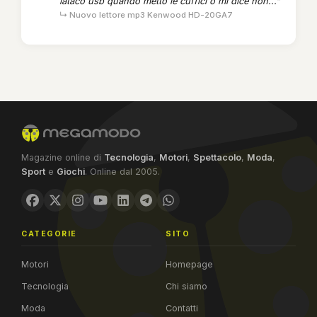
lataco usb quando metto le cuffici o mi dice non...”
↳ Nuovo lettore mp3 Kenwood HD-20GA7
Magazine online di
Tecnologia
,
Motori
,
Spettacolo
,
Moda
,
Sport
e
Giochi
. Online dal 2005.
CATEGORIE
SITO
Motori
Homepage
Tecnologia
Chi siamo
Moda
Contatti