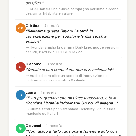
scegliere”
↳ SEAT lancia una nuova campagna per Ibiza e Arona:
design, affidabilità e valore
Cristina
·
2 mesi fa
CR
“Bellissima questa Bayon! La terrò in
considerazione per sostituire la mia vecchia
ypsilon”
↳ Hyundai amplia la gamma Dark Line: nuove versioni
per i20, BAYON e TUCSON MY27
Giacomo
·
3 mesi fa
GI
“Queste si che erano Auto con la A maiuscola!”
↳ Audi celebra oltre un secolo di innovazione e
performance con i motori 6 cilindri
Laura
·
1 mese fa
LA
“È un programma che mi piace tantissimo, e bello
ricordare i brani e indovinarli! Un po' di allegria...”
↳ Ultima serata per Sarabanda Celebrity: vip in sfida
musicale su Italia 1
Giovanni
·
1 mese fa
GI
“Non riesco a farlo funsionare funsiona solo con