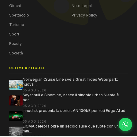
Giochi
Note Legali
Spettacolo
Privacy Policy
Turismo
Sport
Beauty
Società
ULTIMI ARTICOLI
Norwegian Cruise Line svela Great Tides Waterpark:
nuova ...
05 AGO 2026
Sayanbull e Sinomine, nasce il singolo urban Niente è
per...
05 AGO 2026
Innodisk presenta la serie LAN 10GbE per reti Edge AI ad
...
05 AGO 2026
EICMA celebra oltre un secolo sulle due ruote con una
min...