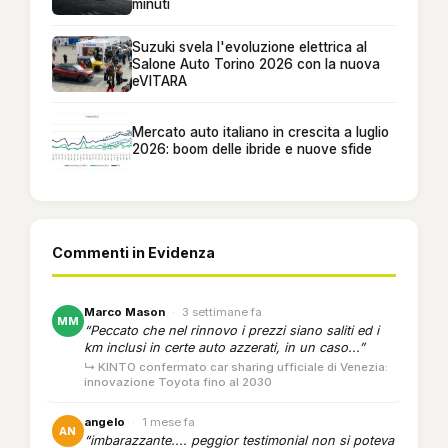
minuti
Suzuki svela l'evoluzione elettrica al
Salone Auto Torino 2026 con la nuova
eVITARA
Mercato auto italiano in crescita a luglio
2026: boom delle ibride e nuove sfide
Commenti in Evidenza
Marco Mason
·
3 settimane fa
MM
“Peccato che nel rinnovo i prezzi siano saliti ed i
km inclusi in certe auto azzerati, in un caso...”
↳ KINTO confermato car sharing ufficiale di Venezia:
innovazione Toyota fino al 2030
angelo
·
1 mese fa
AN
“imbarazzante.... peggior testimonial non si poteva