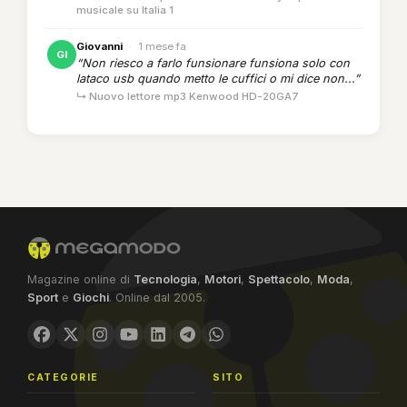
musicale su Italia 1
Giovanni
·
1 mese fa
GI
“Non riesco a farlo funsionare funsiona solo con
lataco usb quando metto le cuffici o mi dice non...”
↳ Nuovo lettore mp3 Kenwood HD-20GA7
Magazine online di
Tecnologia
,
Motori
,
Spettacolo
,
Moda
,
Sport
e
Giochi
. Online dal 2005.
CATEGORIE
SITO