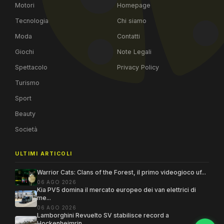
Motori
Homepage
Tecnologia
Chi siamo
Moda
Contatti
Giochi
Note Legali
Spettacolo
Privacy Policy
Turismo
Sport
Beauty
Società
ULTIMI ARTICOLI
Warrior Cats: Clans of the Forest, il primo videogioco uf...
06 AGO 2026
Kia PV5 domina il mercato europeo dei van elettrici di
me...
06 AGO 2026
Lamborghini Revuelto SV stabilisce record a
Hockenheimrin...