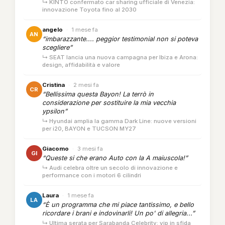
↳ KINTO confermato car sharing ufficiale di Venezia:
innovazione Toyota fino al 2030
angelo
·
1 mese fa
AN
“imbarazzante.... peggior testimonial non si poteva
scegliere”
↳ SEAT lancia una nuova campagna per Ibiza e Arona:
design, affidabilità e valore
Cristina
·
2 mesi fa
CR
“Bellissima questa Bayon! La terrò in
considerazione per sostituire la mia vecchia
ypsilon”
↳ Hyundai amplia la gamma Dark Line: nuove versioni
per i20, BAYON e TUCSON MY27
Giacomo
·
3 mesi fa
GI
“Queste si che erano Auto con la A maiuscola!”
↳ Audi celebra oltre un secolo di innovazione e
performance con i motori 6 cilindri
Laura
·
1 mese fa
LA
“È un programma che mi piace tantissimo, e bello
ricordare i brani e indovinarli! Un po' di allegria...”
↳ Ultima serata per Sarabanda Celebrity: vip in sfida