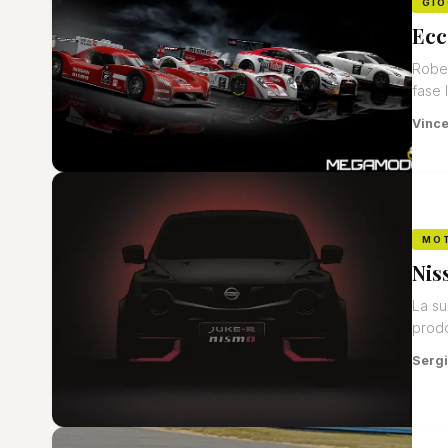
GIO
Ecc
Rober
fase l
Vinc
MO
Nis
La su
prodo
Sergi