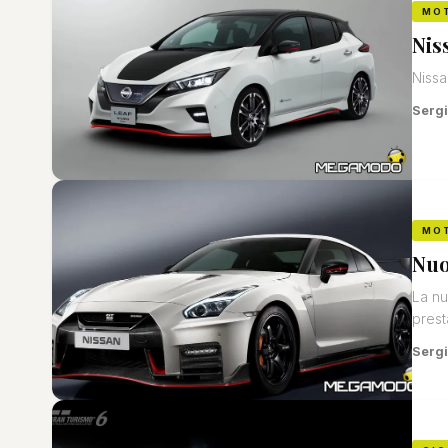
MO
Nis
Nissa
Sergi
MO
Nuo
La nu
prest
Sergi