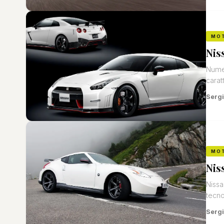
MO
Nis
Numer
carat
Sergi
MO
Nis
Nissa
tecnol
Sergi