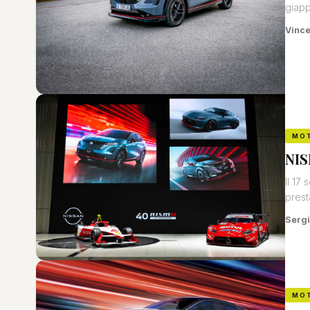
giapp
Vinc
MO
NIS
Il 17
prest
Sergi
MO