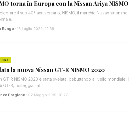
MO torna in Europa con la Nissan Ariya NISMO
elebrare il suo 40° anniversario, NISMO, il marchio Nissan sinonimo 
ennale.
e Rungo
· 16 Luglio 2024, 10:38
TORI
lata la nuova Nissan GT-R NISMO 2020
n GT-R NISMO 2020 è stata svelata, debuttando a livello mondiale, i
i GT-R, festeggiati al...
enzo Forgione
· 02 Maggio 2019, 18:27