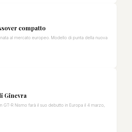
ossover compatto
inata al mercato europeo. Modello di punta della nuova
i Ginevra
an GT-R Nismo farà il suo debutto in Europa il 4 marzo,