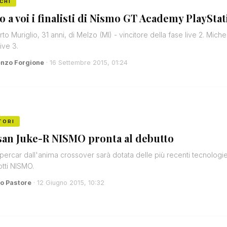
CHI
o a voi i finalisti di Nismo GT Academy PlaySta
to Muriglio, 31 anni, di Melzo (MI) - vincitore della fase live 2. Miche
ive 3.
enzo Forgione
· 16 Settembre 2015, 01:24
TORI
san Juke-R NISMO pronta al debutto
percar dall'anima crossover sarà dotata delle più recenti tecnologie,
tti NISMO.
o Pastore
· 12 Giugno 2015, 10:32