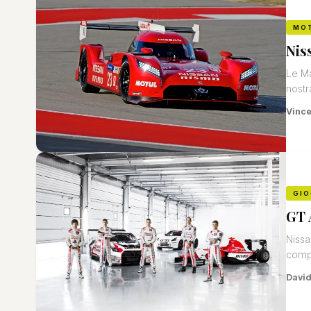
MO
Nis
Le Ma
nostr
Vinc
GIO
GT 
Nissa
compe
David