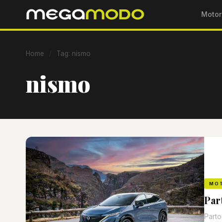
Motor
Home
/
Tag: nismo
nismo
MO
Par
Parto