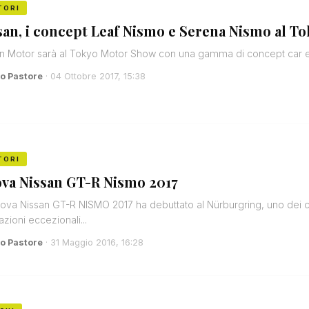
TORI
san, i concept Leaf Nismo e Serena Nismo al 
n Motor sarà al Tokyo Motor Show con una gamma di concept car e ve
o Pastore
· 04 Ottobre 2017, 15:38
TORI
va Nissan GT-R Nismo 2017
ova Nissan GT-R NISMO 2017 ha debuttato al Nürburgring, uno dei cir
azioni eccezionali...
o Pastore
· 31 Maggio 2016, 16:28