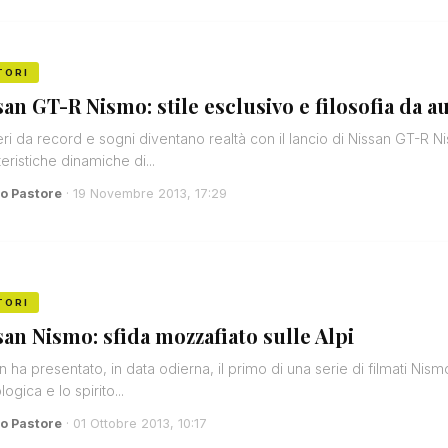
TORI
san GT-R Nismo: stile esclusivo e filosofia da a
i da record e sogni diventano realtà con il lancio di Nissan GT-R Ni
teristiche dinamiche di...
o Pastore
· 19 Novembre 2013, 17:29
TORI
san Nismo: sfida mozzafiato sulle Alpi
n ha presentato, in data odierna, il primo di una serie di filmati Nism
ogica e lo spirito...
o Pastore
· 01 Ottobre 2013, 10:17