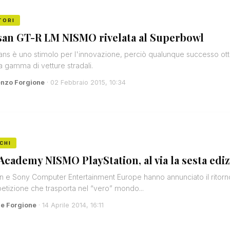
TORI
san GT-R LM NISMO rivelata al Superbowl
ns è uno stimolo per l'innovazione, perciò qualunque successo otten
a gamma di vetture stradali.
enzo Forgione
· 02 Febbraio 2015, 10:34
CHI
Academy NISMO PlayStation, al via la sesta edi
n e Sony Computer Entertainment Europe hanno annunciato il ritor
tizione che trasporta nel “vero” mondo...
e Forgione
· 14 Aprile 2014, 16:11