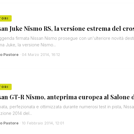
TORI
san Juke Nismo RS, la versione estrema del cr
ggenda firmata Nissan Nismo prosegue con un'ulteriore novità dest
 Juke, la versione Nismo...
o Pastore
· 04 Marzo 2014, 16:12
TORI
san GT-R Nismo, anteprima europea al Salone d
pata, perfezionata e ottimizzata durante numerosi test in pista, Niss
izione 2014 del...
o Pastore
· 10 Febbraio 2014, 12:01