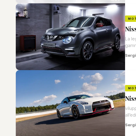
MO
Nis
La le
gamma
Sergi
MO
Nis
vilup
all’ed
Sergi