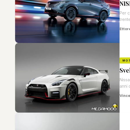
NIS
Per c
trent
Ettor
MO
Sve
Nissa
anni d
Vinc