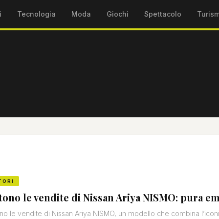
i
Tecnologia
Moda
Giochi
Spettacolo
Turis
TORI
tono le vendite di Nissan Ariya NISMO: pura em
no le vendite di Nissan Ariya NISMO, un modello che combina l’icon