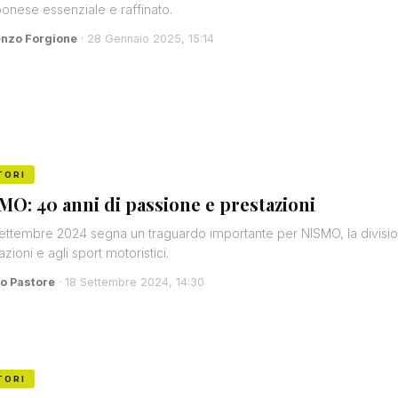
onese essenziale e raffinato.
enzo Forgione
· 28 Gennaio 2025, 15:14
TORI
MO: 40 anni di passione e prestazioni
 settembre 2024 segna un traguardo importante per NISMO, la divisio
azioni e agli sport motoristici.
o Pastore
· 18 Settembre 2024, 14:30
TORI