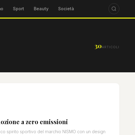
mo
Sport
Beauty
Società
30
ARTICOLI
ozione a zero emissioni
ico spirito sportivo del marchio NISMO con un design